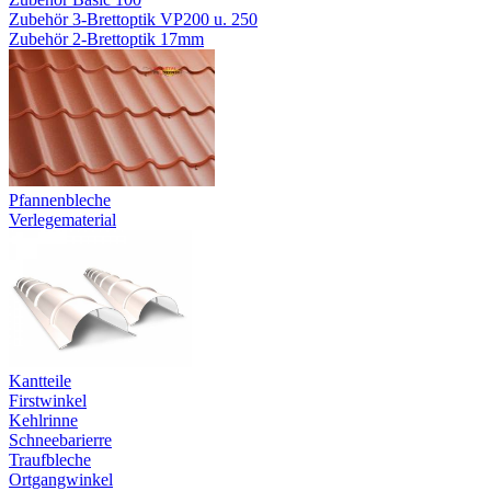
Zubehör 3-Brettoptik VP200 u. 250
Zubehör 2-Brettoptik 17mm
Pfannenbleche
Verlegematerial
Kantteile
Firstwinkel
Kehlrinne
Schneebarierre
Traufbleche
Ortgangwinkel