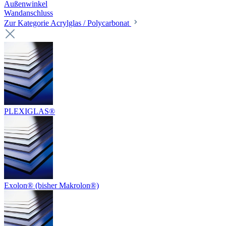
Außenwinkel
Wandanschluss
Zur Kategorie Acrylglas / Polycarbonat
PLEXIGLAS®
Exolon® (bisher Makrolon®)