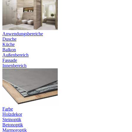
Anwendungsbereiche
Dusche
Küche
Balkon
Außenbereich
Fassade
Innenbereich
Farbe
Holzdekor
Steinoptik
Betonoptik
Marmoroptik