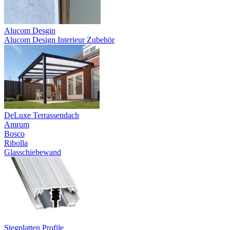
Alucom Desgin
Alucom Design Interieur Zubehör
DeLuxe Terrassendach
Amrum
Bosco
Ribolla
Glasschiebewand
Stegplatten Profile