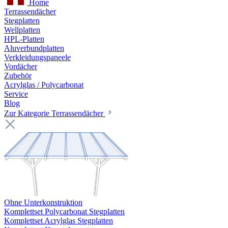
Home
Terrassendächer
Stegplatten
Wellplatten
HPL-Platten
Aluverbundplatten
Verkleidungspaneele
Vordächer
Zubehör
Acrylglas / Polycarbonat
Service
Blog
Zur Kategorie Terrassendächer
Ohne Unterkonstruktion
Komplettset Polycarbonat Stegplatten
Komplettset Acrylglas Stegplatten