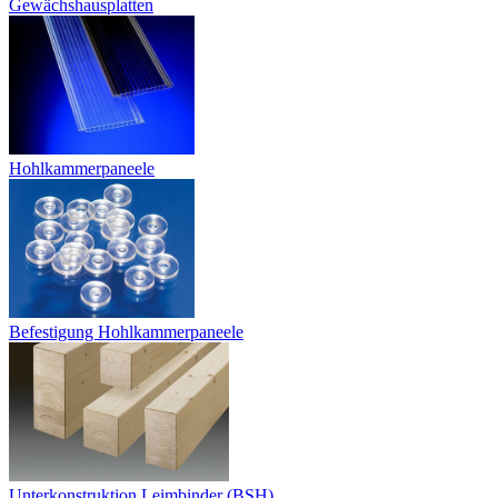
Gewächshausplatten
Hohlkammerpaneele
Befestigung Hohlkammerpaneele
Unterkonstruktion Leimbinder (BSH)