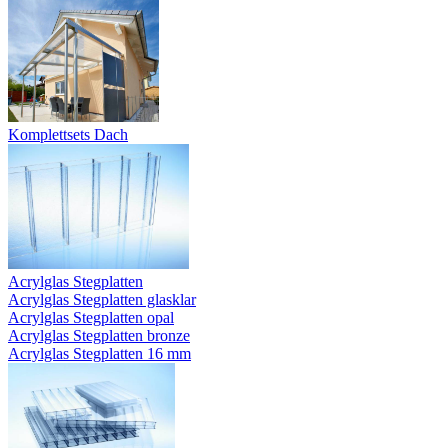
Komplettsets Dach
Acrylglas Stegplatten
Acrylglas Stegplatten glasklar
Acrylglas Stegplatten opal
Acrylglas Stegplatten bronze
Acrylglas Stegplatten 16 mm