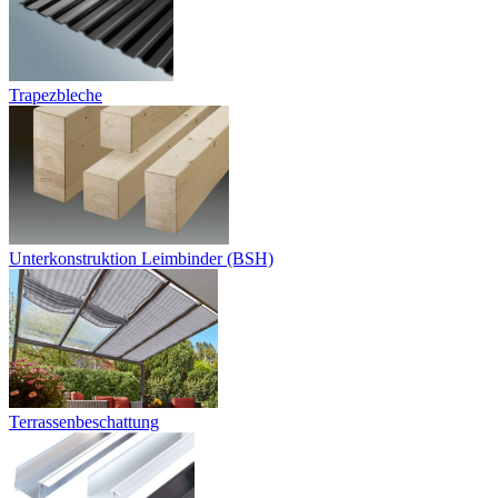
Trapezbleche
Unterkonstruktion Leimbinder (BSH)
Terrassenbeschattung