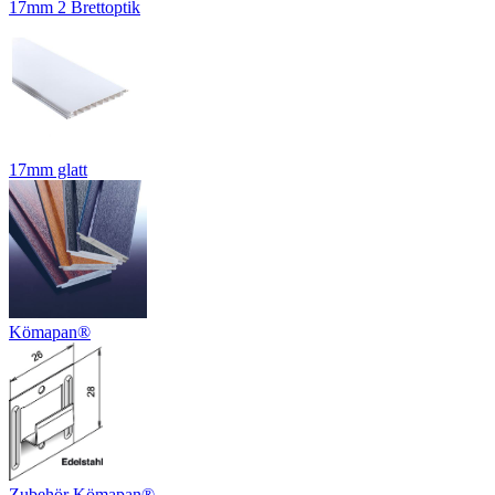
17mm 2 Brettoptik
17mm glatt
Kömapan®
Zubehör Kömapan®