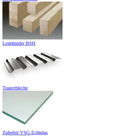
Leimbinder BSH
Trapezbleche
Zubehör VSG Echtglas