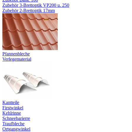
Zubehör 3-Brettoptik VP200 u. 250
Zubehör 2-Brettoptik 17mm
Pfannenbleche
Verlegematerial
Kantteile
Firstwinkel
Kehlrinne
Schneebarierre
Traufbleche
Ortgangwinkel