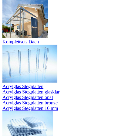
Komplettsets Dach
Acrylglas Stegplatten
Acrylglas Stegplatten glasklar
Acrylglas Stegplatten opal
Acrylglas Stegplatten bronze
Acrylglas Stegplatten 16 mm