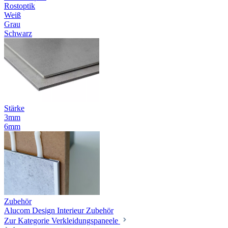
Rostoptik
Weiß
Grau
Schwarz
Stärke
3mm
6mm
Zubehör
Alucom Design Interieur Zubehör
Zur Kategorie Verkleidungspaneele