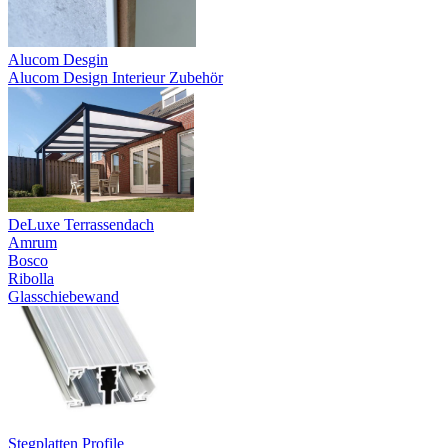
Alucom Desgin
Alucom Design Interieur Zubehör
DeLuxe Terrassendach
Amrum
Bosco
Ribolla
Glasschiebewand
Stegplatten Profile