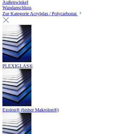
Außenwinkel
Wandanschluss
Zur Kategorie Acrylglas / Polycarbonat
PLEXIGLAS®
Exolon® (bisher Makrolon®)