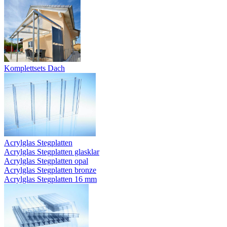
Komplettsets Dach
Acrylglas Stegplatten
Acrylglas Stegplatten glasklar
Acrylglas Stegplatten opal
Acrylglas Stegplatten bronze
Acrylglas Stegplatten 16 mm