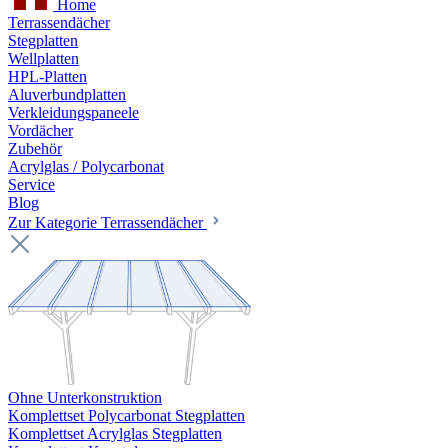
Home
Terrassendächer
Stegplatten
Wellplatten
HPL-Platten
Aluverbundplatten
Verkleidungspaneele
Vordächer
Zubehör
Acrylglas / Polycarbonat
Service
Blog
Zur Kategorie Terrassendächer
Ohne Unterkonstruktion
Komplettset Polycarbonat Stegplatten
Komplettset Acrylglas Stegplatten