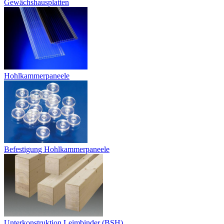
Gewächshausplatten
Hohlkammerpaneele
Befestigung Hohlkammerpaneele
Unterkonstruktion Leimbinder (BSH)