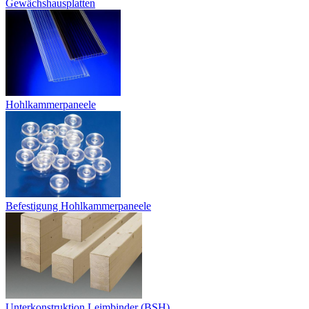
Gewächshausplatten
Hohlkammerpaneele
Befestigung Hohlkammerpaneele
Unterkonstruktion Leimbinder (BSH)