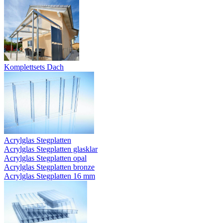
Komplettsets Dach
Acrylglas Stegplatten
Acrylglas Stegplatten glasklar
Acrylglas Stegplatten opal
Acrylglas Stegplatten bronze
Acrylglas Stegplatten 16 mm