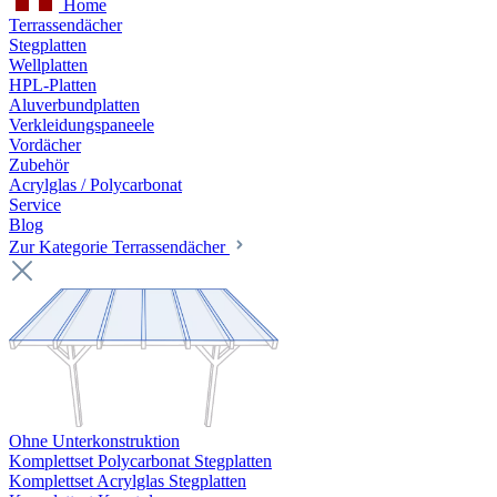
Home
Terrassendächer
Stegplatten
Wellplatten
HPL-Platten
Aluverbundplatten
Verkleidungspaneele
Vordächer
Zubehör
Acrylglas / Polycarbonat
Service
Blog
Zur Kategorie Terrassendächer
Ohne Unterkonstruktion
Komplettset Polycarbonat Stegplatten
Komplettset Acrylglas Stegplatten