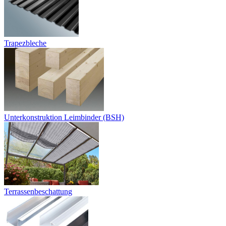
Trapezbleche
Unterkonstruktion Leimbinder (BSH)
Terrassenbeschattung