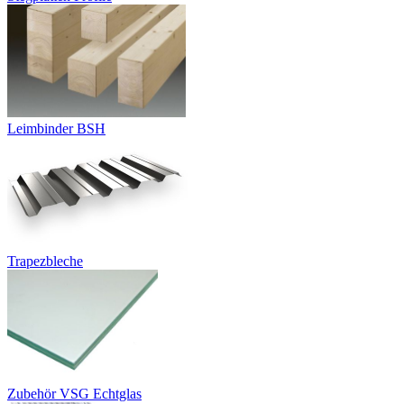
Leimbinder BSH
Trapezbleche
Zubehör VSG Echtglas