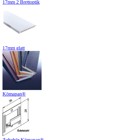
17mm 2 Brettoptik
17mm glatt
Kömapan®
Zubehör Kömapan®