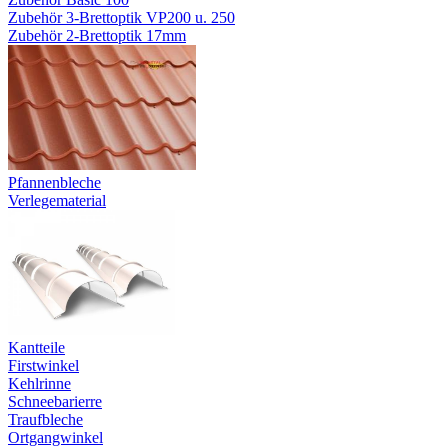
Zubehör 3-Brettoptik VP200 u. 250
Zubehör 2-Brettoptik 17mm
Pfannenbleche
Verlegematerial
Kantteile
Firstwinkel
Kehlrinne
Schneebarierre
Traufbleche
Ortgangwinkel