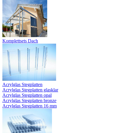
Komplettsets Dach
Acrylglas Stegplatten
Acrylglas Stegplatten glasklar
Acrylglas Stegplatten opal
Acrylglas Stegplatten bronze
Acrylglas Stegplatten 16 mm