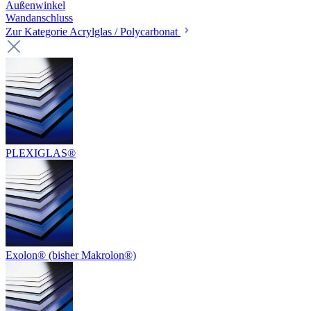
Außenwinkel
Wandanschluss
Zur Kategorie Acrylglas / Polycarbonat
PLEXIGLAS®
Exolon® (bisher Makrolon®)