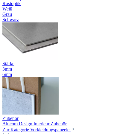
Rostoptik
Weiß
Grau
Schwarz
Stärke
3mm
6mm
Zubehör
Alucom Design Interieur Zubehör
Zur Kategorie Verkleidungspaneele