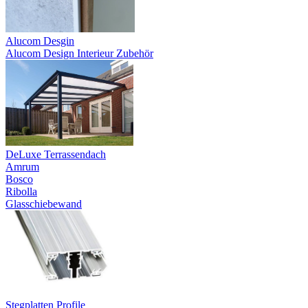
Alucom Desgin
Alucom Design Interieur Zubehör
DeLuxe Terrassendach
Amrum
Bosco
Ribolla
Glasschiebewand
Stegplatten Profile