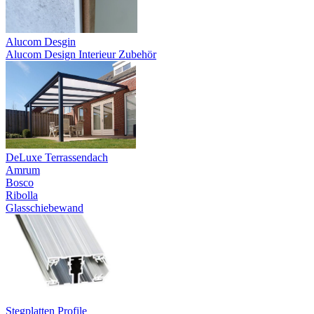
Alucom Desgin
Alucom Design Interieur Zubehör
DeLuxe Terrassendach
Amrum
Bosco
Ribolla
Glasschiebewand
Stegplatten Profile