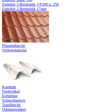
Zubehör 3-Brettoptik VP200 u. 250
Zubehör 2-Brettoptik 17mm
Pfannenbleche
Verlegematerial
Kantteile
Firstwinkel
Kehlrinne
Schneebarierre
Traufbleche
Ortgangwinkel