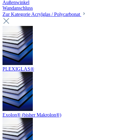
Außenwinkel
Wandanschluss
Zur Kategorie Acrylglas / Polycarbonat
PLEXIGLAS®
Exolon® (bisher Makrolon®)