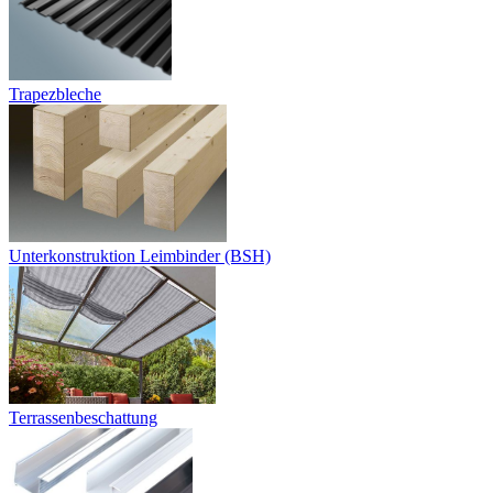
Trapezbleche
Unterkonstruktion Leimbinder (BSH)
Terrassenbeschattung