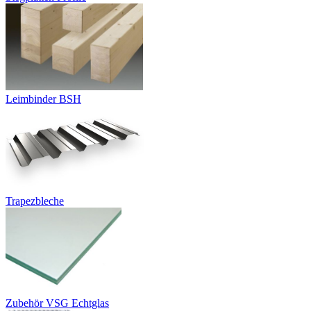
Leimbinder BSH
Trapezbleche
Zubehör VSG Echtglas