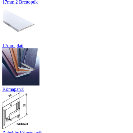
17mm 2 Brettoptik
17mm glatt
Kömapan®
Zubehör Kömapan®