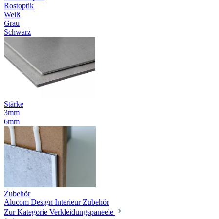
Rostoptik
Weiß
Grau
Schwarz
Stärke
3mm
6mm
Zubehör
Alucom Design Interieur Zubehör
Zur Kategorie Verkleidungspaneele