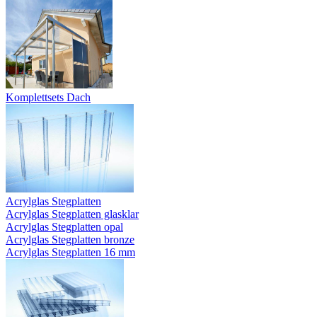
Komplettsets Dach
Acrylglas Stegplatten
Acrylglas Stegplatten glasklar
Acrylglas Stegplatten opal
Acrylglas Stegplatten bronze
Acrylglas Stegplatten 16 mm