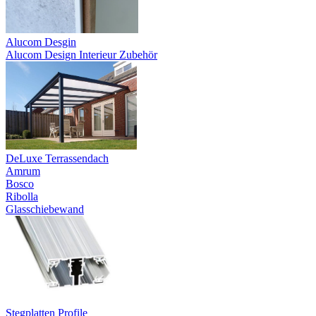
Alucom Desgin
Alucom Design Interieur Zubehör
DeLuxe Terrassendach
Amrum
Bosco
Ribolla
Glasschiebewand
Stegplatten Profile