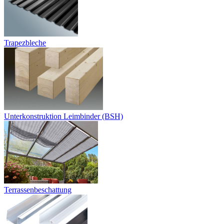
Trapezbleche
Unterkonstruktion Leimbinder (BSH)
Terrassenbeschattung