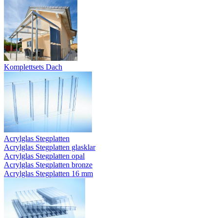
Komplettsets Dach
Acrylglas Stegplatten
Acrylglas Stegplatten glasklar
Acrylglas Stegplatten opal
Acrylglas Stegplatten bronze
Acrylglas Stegplatten 16 mm