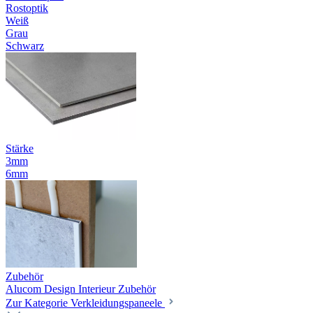
Rostoptik
Weiß
Grau
Schwarz
Stärke
3mm
6mm
Zubehör
Alucom Design Interieur Zubehör
Zur Kategorie Verkleidungspaneele