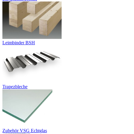
Leimbinder BSH
Trapezbleche
Zubehör VSG Echtglas