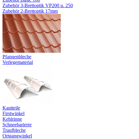
Zubehör 3-Brettoptik VP200 u. 250
Zubehör 2-Brettoptik 17mm
Pfannenbleche
Verlegematerial
Kantteile
Firstwinkel
Kehlrinne
Schneebarierre
Traufbleche
Ortgangwinkel