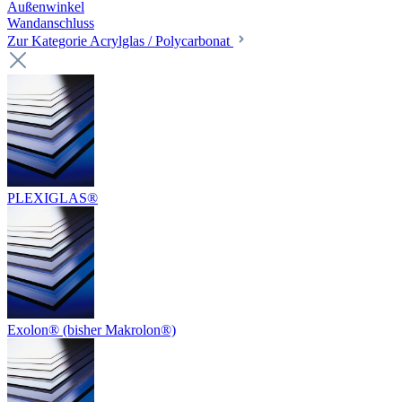
Außenwinkel
Wandanschluss
Zur Kategorie Acrylglas / Polycarbonat
PLEXIGLAS®
Exolon® (bisher Makrolon®)