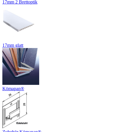
17mm 2 Brettoptik
17mm glatt
Kömapan®
Zubehör Kömapan®