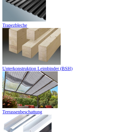
Trapezbleche
Unterkonstruktion Leimbinder (BSH)
Terrassenbeschattung