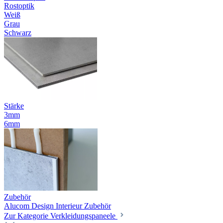
Rostoptik
Weiß
Grau
Schwarz
Stärke
3mm
6mm
Zubehör
Alucom Design Interieur Zubehör
Zur Kategorie Verkleidungspaneele