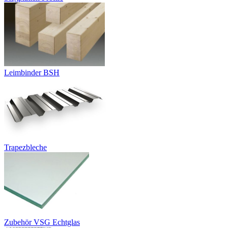
Leimbinder BSH
Trapezbleche
Zubehör VSG Echtglas