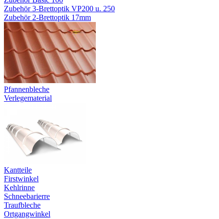
Zubehör 3-Brettoptik VP200 u. 250
Zubehör 2-Brettoptik 17mm
Pfannenbleche
Verlegematerial
Kantteile
Firstwinkel
Kehlrinne
Schneebarierre
Traufbleche
Ortgangwinkel