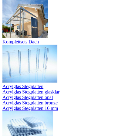
Komplettsets Dach
Acrylglas Stegplatten
Acrylglas Stegplatten glasklar
Acrylglas Stegplatten opal
Acrylglas Stegplatten bronze
Acrylglas Stegplatten 16 mm