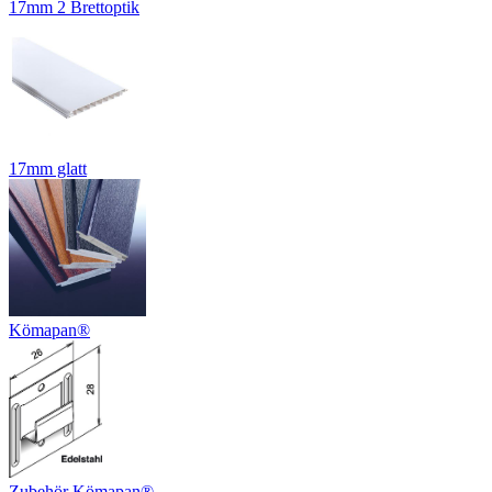
17mm 2 Brettoptik
17mm glatt
Kömapan®
Zubehör Kömapan®