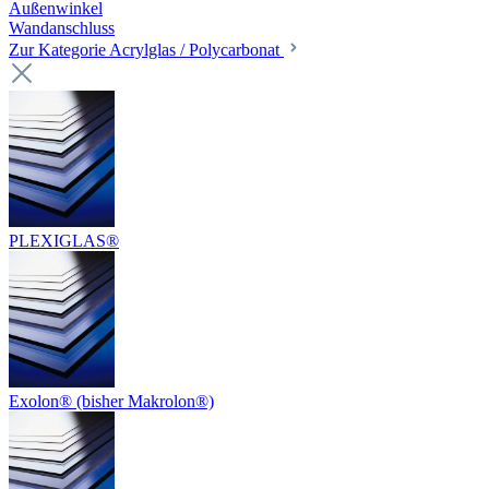
Außenwinkel
Wandanschluss
Zur Kategorie Acrylglas / Polycarbonat
PLEXIGLAS®
Exolon® (bisher Makrolon®)