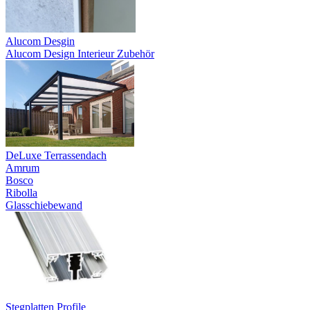
Alucom Desgin
Alucom Design Interieur Zubehör
DeLuxe Terrassendach
Amrum
Bosco
Ribolla
Glasschiebewand
Stegplatten Profile