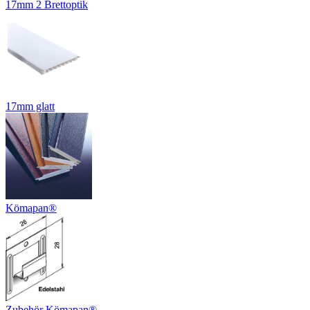
17mm 2 Brettoptik
17mm glatt
Kömapan®
Zubehör Kömapan®