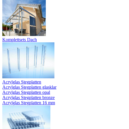
Komplettsets Dach
Acrylglas Stegplatten
Acrylglas Stegplatten glasklar
Acrylglas Stegplatten opal
Acrylglas Stegplatten bronze
Acrylglas Stegplatten 16 mm