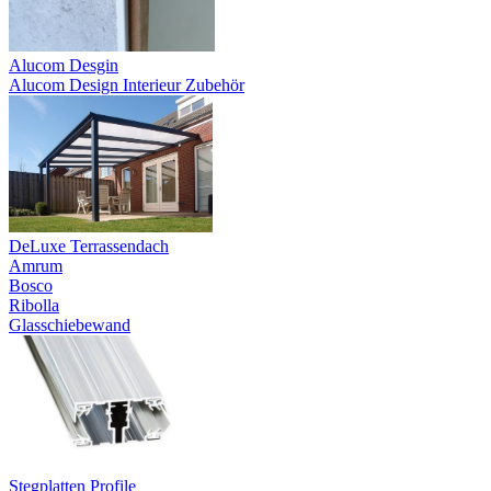
Alucom Desgin
Alucom Design Interieur Zubehör
DeLuxe Terrassendach
Amrum
Bosco
Ribolla
Glasschiebewand
Stegplatten Profile