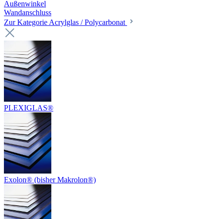
Außenwinkel
Wandanschluss
Zur Kategorie Acrylglas / Polycarbonat
PLEXIGLAS®
Exolon® (bisher Makrolon®)