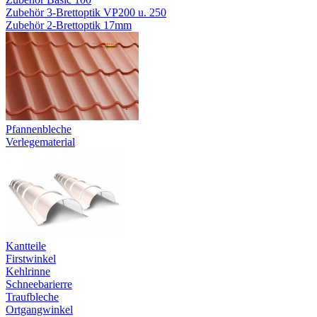
Zubehör 3-Brettoptik VP200 u. 250
Zubehör 2-Brettoptik 17mm
Pfannenbleche
Verlegematerial
Kantteile
Firstwinkel
Kehlrinne
Schneebarierre
Traufbleche
Ortgangwinkel