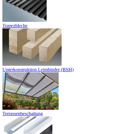
Trapezbleche
Unterkonstruktion Leimbinder (BSH)
Terrassenbeschattung