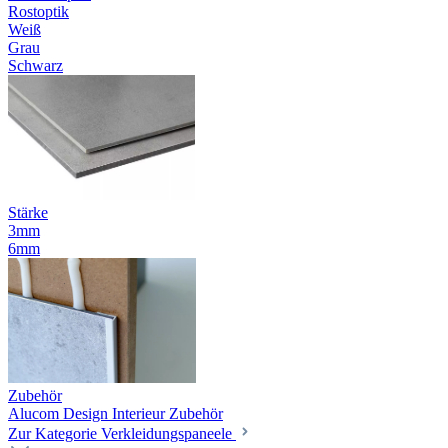
Rostoptik
Weiß
Grau
Schwarz
Stärke
3mm
6mm
Zubehör
Alucom Design Interieur Zubehör
Zur Kategorie Verkleidungspaneele