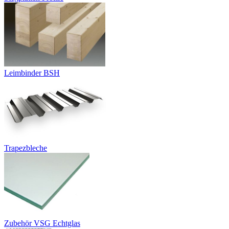
Leimbinder BSH
Trapezbleche
Zubehör VSG Echtglas