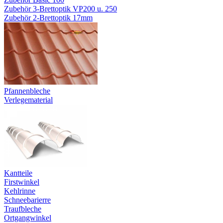
Zubehör 3-Brettoptik VP200 u. 250
Zubehör 2-Brettoptik 17mm
Pfannenbleche
Verlegematerial
Kantteile
Firstwinkel
Kehlrinne
Schneebarierre
Traufbleche
Ortgangwinkel