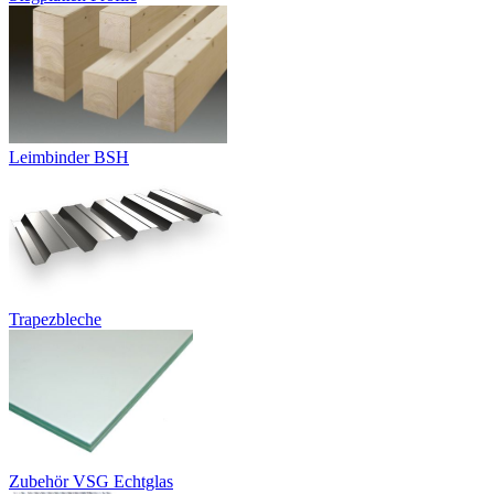
Leimbinder BSH
Trapezbleche
Zubehör VSG Echtglas