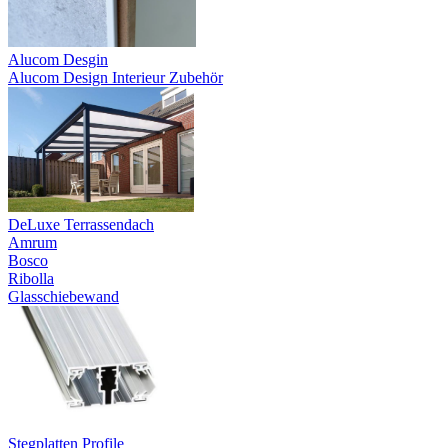
Alucom Desgin
Alucom Design Interieur Zubehör
DeLuxe Terrassendach
Amrum
Bosco
Ribolla
Glasschiebewand
Stegplatten Profile