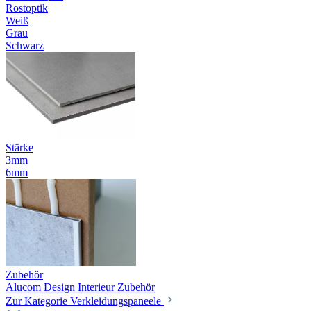
Rostoptik
Weiß
Grau
Schwarz
Stärke
3mm
6mm
Zubehör
Alucom Design Interieur Zubehör
Zur Kategorie Verkleidungspaneele