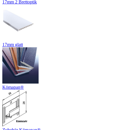
17mm 2 Brettoptik
17mm glatt
Kömapan®
Zubehör Kömapan®