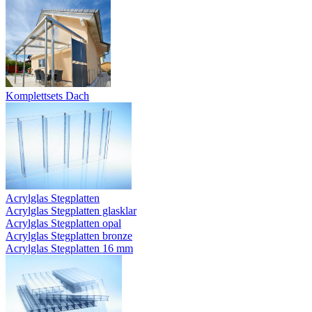
Komplettsets Dach
Acrylglas Stegplatten
Acrylglas Stegplatten glasklar
Acrylglas Stegplatten opal
Acrylglas Stegplatten bronze
Acrylglas Stegplatten 16 mm