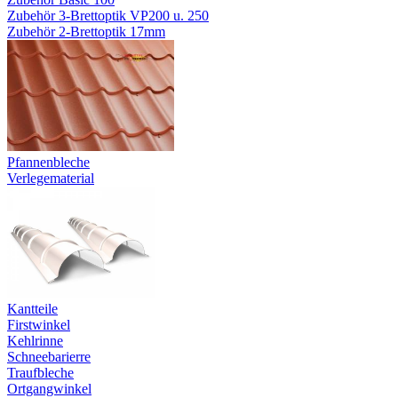
Zubehör 3-Brettoptik VP200 u. 250
Zubehör 2-Brettoptik 17mm
Pfannenbleche
Verlegematerial
Kantteile
Firstwinkel
Kehlrinne
Schneebarierre
Traufbleche
Ortgangwinkel