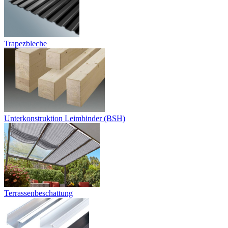
Trapezbleche
Unterkonstruktion Leimbinder (BSH)
Terrassenbeschattung