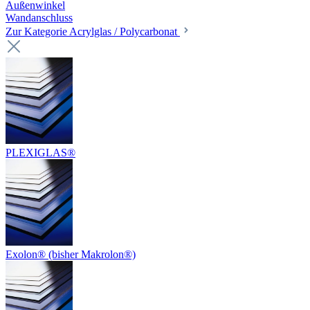
Außenwinkel
Wandanschluss
Zur Kategorie Acrylglas / Polycarbonat
PLEXIGLAS®
Exolon® (bisher Makrolon®)