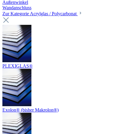
Außenwinkel
Wandanschluss
Zur Kategorie Acrylglas / Polycarbonat
PLEXIGLAS®
Exolon® (bisher Makrolon®)