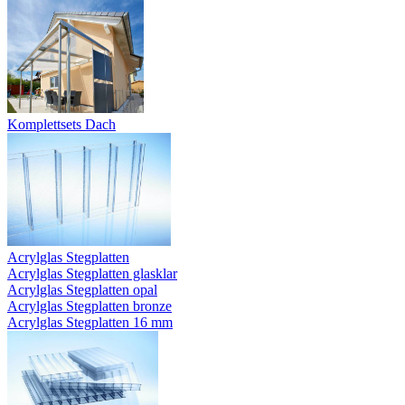
Komplettsets Dach
Acrylglas Stegplatten
Acrylglas Stegplatten glasklar
Acrylglas Stegplatten opal
Acrylglas Stegplatten bronze
Acrylglas Stegplatten 16 mm