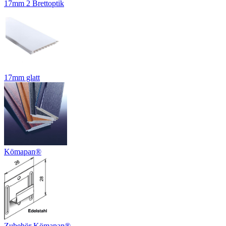
17mm 2 Brettoptik
17mm glatt
Kömapan®
Zubehör Kömapan®