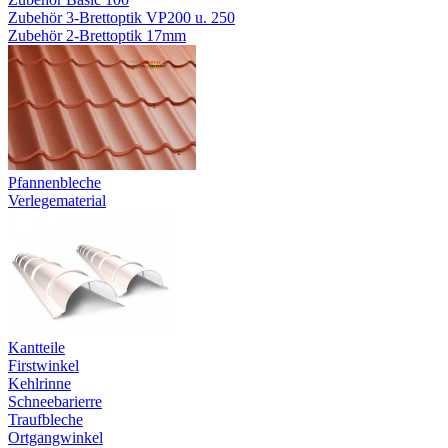
Zubehör 3-Brettoptik VP200 u. 250
Zubehör 2-Brettoptik 17mm
Pfannenbleche
Verlegematerial
Kantteile
Firstwinkel
Kehlrinne
Schneebarierre
Traufbleche
Ortgangwinkel