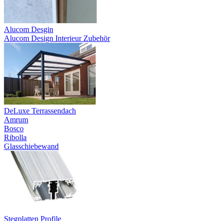
Alucom Desgin
Alucom Design Interieur Zubehör
DeLuxe Terrassendach
Amrum
Bosco
Ribolla
Glasschiebewand
Stegplatten Profile