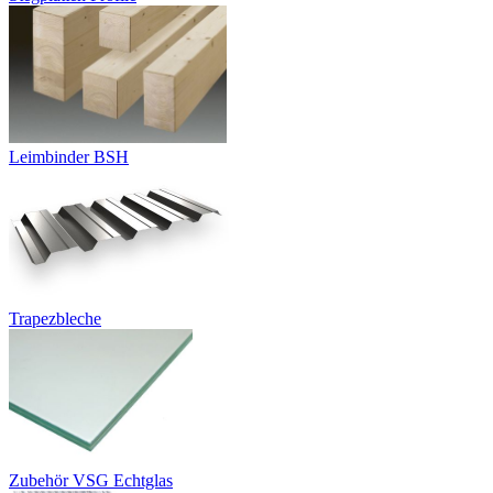
Leimbinder BSH
Trapezbleche
Zubehör VSG Echtglas