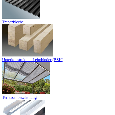
Trapezbleche
Unterkonstruktion Leimbinder (BSH)
Terrassenbeschattung