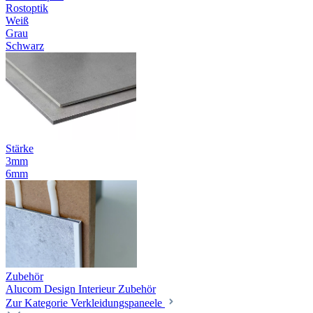
Rostoptik
Weiß
Grau
Schwarz
Stärke
3mm
6mm
Zubehör
Alucom Design Interieur Zubehör
Zur Kategorie Verkleidungspaneele