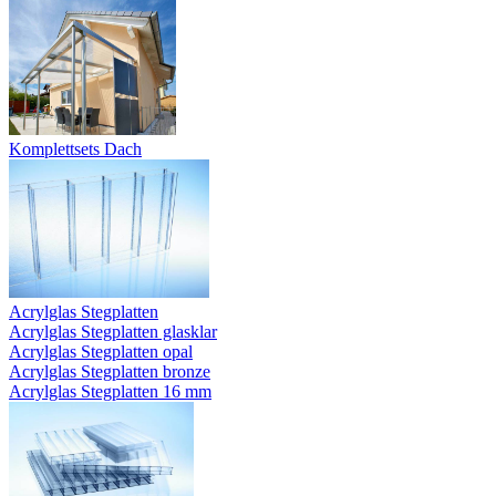
Komplettsets Dach
Acrylglas Stegplatten
Acrylglas Stegplatten glasklar
Acrylglas Stegplatten opal
Acrylglas Stegplatten bronze
Acrylglas Stegplatten 16 mm