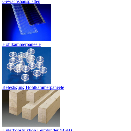
Gewächshausplatten
Hohlkammerpaneele
Befestigung Hohlkammerpaneele
Unterkonstruktion Leimbinder (BSH)