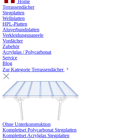
Home
Terrassendächer
Stegplatten
Wellplatten
HPL-Platten
Aluverbundplatten
Verkleidungspaneele
Vordächer
Zubehör
Acrylglas / Polycarbonat
Service
Blog
Zur Kategorie Terrassendächer
Ohne Unterkonstruktion
Komplettset Polycarbonat Stegplatten
Komplettset Acrylglas Stegplatten