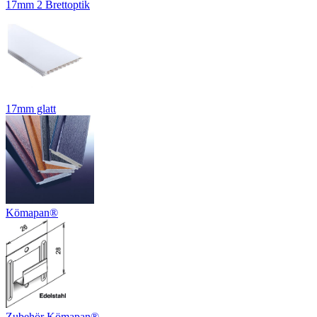
17mm 2 Brettoptik
17mm glatt
Kömapan®
Zubehör Kömapan®