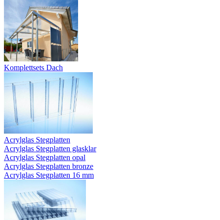
Komplettsets Dach
Acrylglas Stegplatten
Acrylglas Stegplatten glasklar
Acrylglas Stegplatten opal
Acrylglas Stegplatten bronze
Acrylglas Stegplatten 16 mm