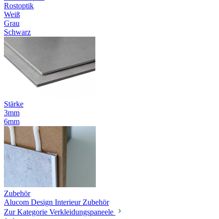
Rostoptik
Weiß
Grau
Schwarz
Stärke
3mm
6mm
Zubehör
Alucom Design Interieur Zubehör
Zur Kategorie Verkleidungspaneele