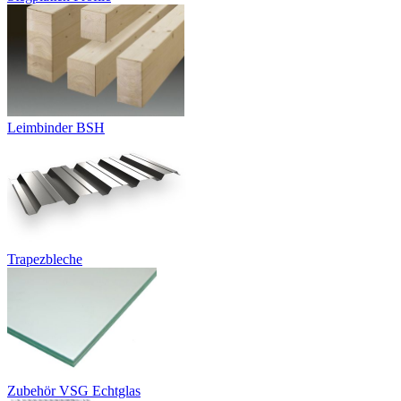
Leimbinder BSH
Trapezbleche
Zubehör VSG Echtglas