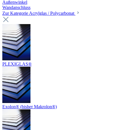
Außenwinkel
Wandanschluss
Zur Kategorie Acrylglas / Polycarbonat
PLEXIGLAS®
Exolon® (bisher Makrolon®)