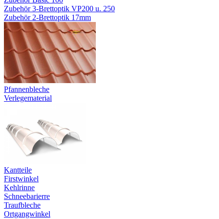
Zubehör 3-Brettoptik VP200 u. 250
Zubehör 2-Brettoptik 17mm
Pfannenbleche
Verlegematerial
Kantteile
Firstwinkel
Kehlrinne
Schneebarierre
Traufbleche
Ortgangwinkel