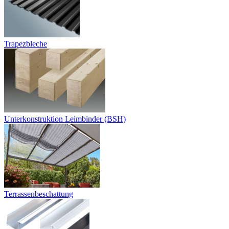
Trapezbleche
Unterkonstruktion Leimbinder (BSH)
Terrassenbeschattung