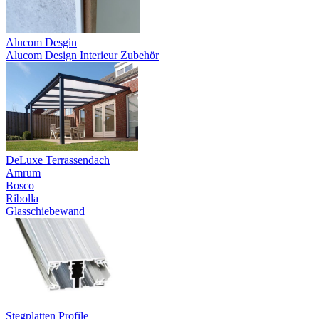
Alucom Desgin
Alucom Design Interieur Zubehör
DeLuxe Terrassendach
Amrum
Bosco
Ribolla
Glasschiebewand
Stegplatten Profile