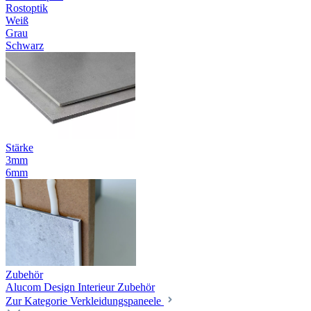
Rostoptik
Weiß
Grau
Schwarz
Stärke
3mm
6mm
Zubehör
Alucom Design Interieur Zubehör
Zur Kategorie Verkleidungspaneele