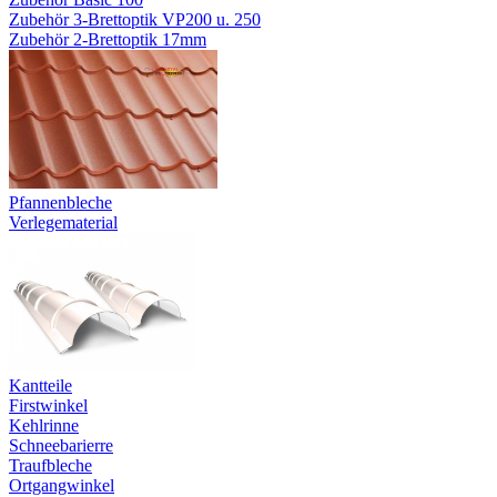
Zubehör 3-Brettoptik VP200 u. 250
Zubehör 2-Brettoptik 17mm
Pfannenbleche
Verlegematerial
Kantteile
Firstwinkel
Kehlrinne
Schneebarierre
Traufbleche
Ortgangwinkel