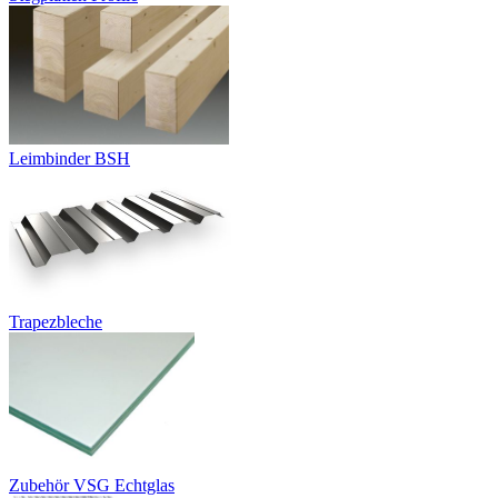
Leimbinder BSH
Trapezbleche
Zubehör VSG Echtglas