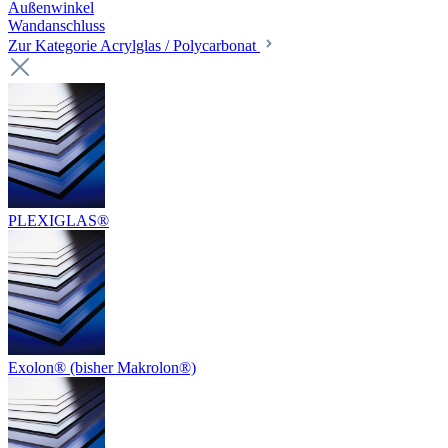
Außenwinkel
Wandanschluss
Zur Kategorie Acrylglas / Polycarbonat
PLEXIGLAS®
Exolon® (bisher Makrolon®)