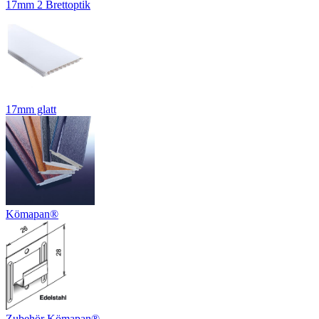
17mm 2 Brettoptik
17mm glatt
Kömapan®
Zubehör Kömapan®