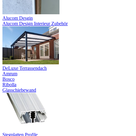
Alucom Desgin
Alucom Design Interieur Zubehör
DeLuxe Terrassendach
Amrum
Bosco
Ribolla
Glasschiebewand
Stegplatten Profile