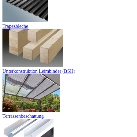
Trapezbleche
Unterkonstruktion Leimbinder (BSH)
Terrassenbeschattung