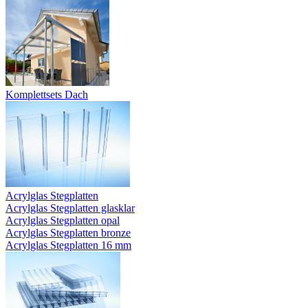
Komplettsets Dach
Acrylglas Stegplatten
Acrylglas Stegplatten glasklar
Acrylglas Stegplatten opal
Acrylglas Stegplatten bronze
Acrylglas Stegplatten 16 mm