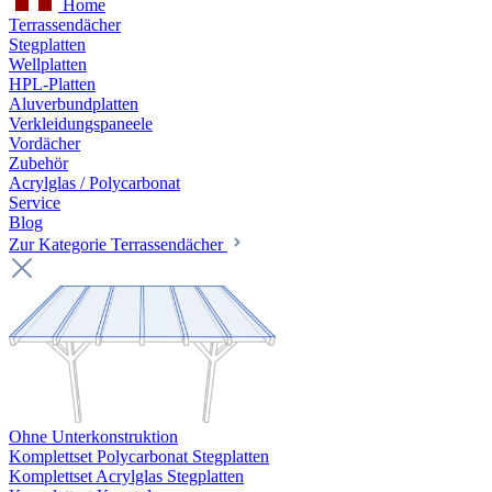
Home
Terrassendächer
Stegplatten
Wellplatten
HPL-Platten
Aluverbundplatten
Verkleidungspaneele
Vordächer
Zubehör
Acrylglas / Polycarbonat
Service
Blog
Zur Kategorie Terrassendächer
Ohne Unterkonstruktion
Komplettset Polycarbonat Stegplatten
Komplettset Acrylglas Stegplatten