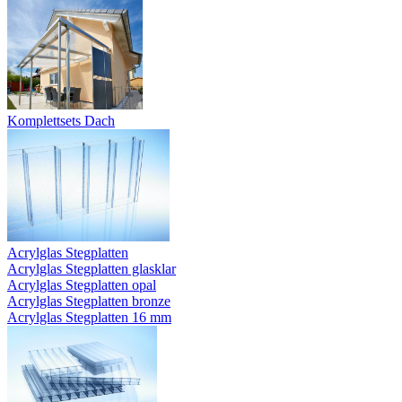
Komplettsets Dach
Acrylglas Stegplatten
Acrylglas Stegplatten glasklar
Acrylglas Stegplatten opal
Acrylglas Stegplatten bronze
Acrylglas Stegplatten 16 mm