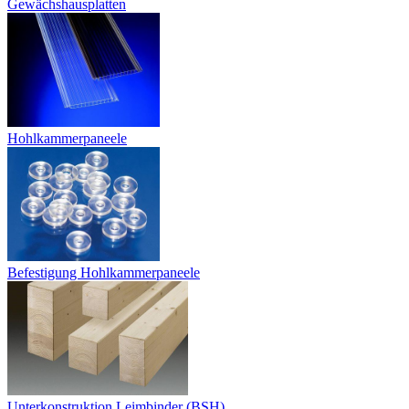
Gewächshausplatten
Hohlkammerpaneele
Befestigung Hohlkammerpaneele
Unterkonstruktion Leimbinder (BSH)