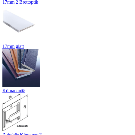
17mm 2 Brettoptik
17mm glatt
Kömapan®
Zubehör Kömapan®