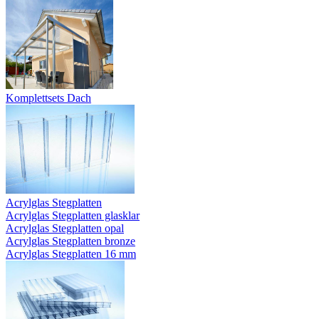
Komplettsets Dach
Acrylglas Stegplatten
Acrylglas Stegplatten glasklar
Acrylglas Stegplatten opal
Acrylglas Stegplatten bronze
Acrylglas Stegplatten 16 mm