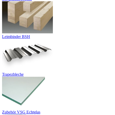
Leimbinder BSH
Trapezbleche
Zubehör VSG Echtglas