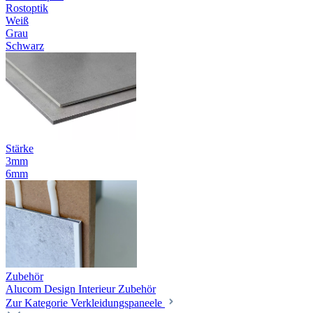
Rostoptik
Weiß
Grau
Schwarz
Stärke
3mm
6mm
Zubehör
Alucom Design Interieur Zubehör
Zur Kategorie Verkleidungspaneele