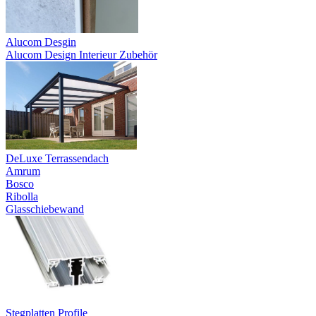
Alucom Desgin
Alucom Design Interieur Zubehör
DeLuxe Terrassendach
Amrum
Bosco
Ribolla
Glasschiebewand
Stegplatten Profile