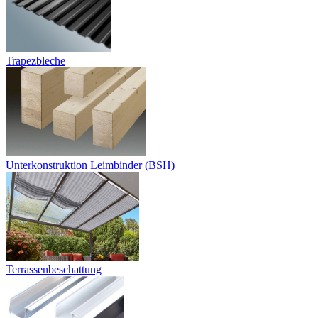
Trapezbleche
Unterkonstruktion Leimbinder (BSH)
Terrassenbeschattung