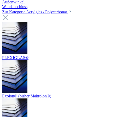
Außenwinkel
Wandanschluss
Zur Kategorie Acrylglas / Polycarbonat
PLEXIGLAS®
Exolon® (bisher Makrolon®)