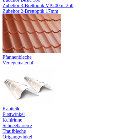
Zubehör 3-Brettoptik VP200 u. 250
Zubehör 2-Brettoptik 17mm
Pfannenbleche
Verlegematerial
Kantteile
Firstwinkel
Kehlrinne
Schneebarierre
Traufbleche
Ortgangwinkel