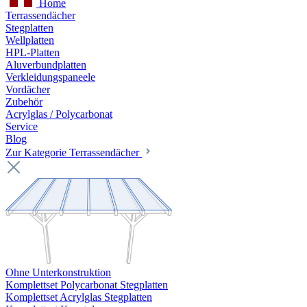
Home
Terrassendächer
Stegplatten
Wellplatten
HPL-Platten
Aluverbundplatten
Verkleidungspaneele
Vordächer
Zubehör
Acrylglas / Polycarbonat
Service
Blog
Zur Kategorie Terrassendächer
Ohne Unterkonstruktion
Komplettset Polycarbonat Stegplatten
Komplettset Acrylglas Stegplatten