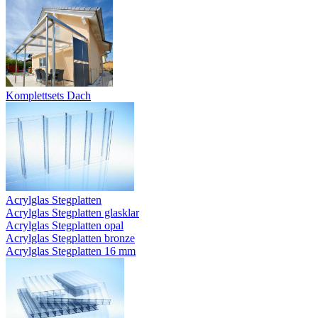
Komplettsets Dach
Acrylglas Stegplatten
Acrylglas Stegplatten glasklar
Acrylglas Stegplatten opal
Acrylglas Stegplatten bronze
Acrylglas Stegplatten 16 mm