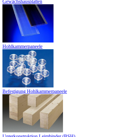
Gewächshausplatten
Hohlkammerpaneele
Befestigung Hohlkammerpaneele
Unterkonstruktion Leimbinder (BSH)