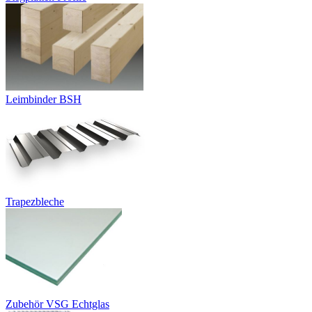
Leimbinder BSH
Trapezbleche
Zubehör VSG Echtglas