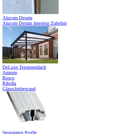
Alucom Desgin
Alucom Design Interieur Zubehör
DeLuxe Terrassendach
Amrum
Bosco
Ribolla
Glasschiebewand
Stegplatten Profile