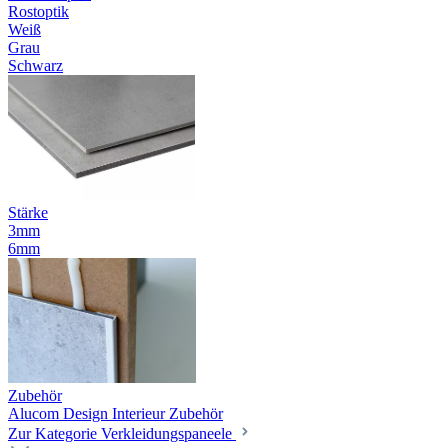
Rostoptik
Weiß
Grau
Schwarz
Stärke
3mm
6mm
Zubehör
Alucom Design Interieur Zubehör
Zur Kategorie Verkleidungspaneele