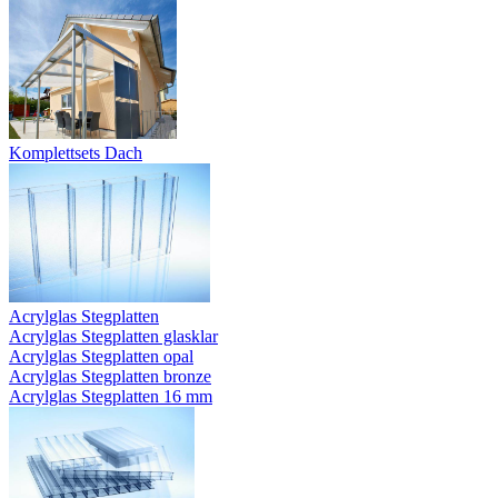
Komplettsets Dach
Acrylglas Stegplatten
Acrylglas Stegplatten glasklar
Acrylglas Stegplatten opal
Acrylglas Stegplatten bronze
Acrylglas Stegplatten 16 mm