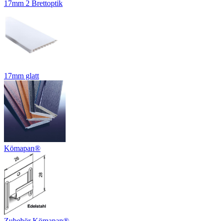
17mm 2 Brettoptik
17mm glatt
Kömapan®
Zubehör Kömapan®