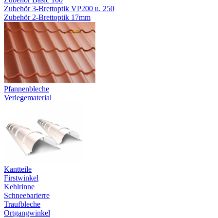
Zubehör 3-Brettoptik VP200 u. 250
Zubehör 2-Brettoptik 17mm
Pfannenbleche
Verlegematerial
Kantteile
Firstwinkel
Kehlrinne
Schneebarierre
Traufbleche
Ortgangwinkel