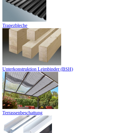
Trapezbleche
Unterkonstruktion Leimbinder (BSH)
Terrassenbeschattung