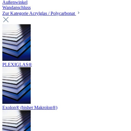
Außenwinkel
Wandanschluss
Zur Kategorie Acrylglas / Polycarbonat
PLEXIGLAS®
Exolon® (bisher Makrolon®)