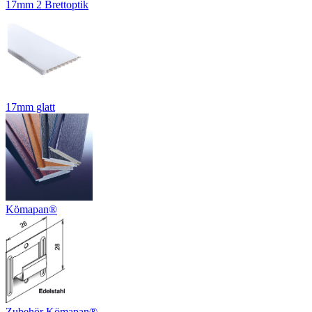
17mm 2 Brettoptik
17mm glatt
Kömapan®
Zubehör Kömapan®