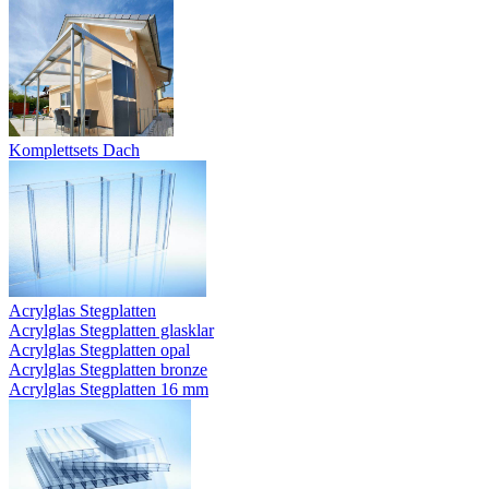
Komplettsets Dach
Acrylglas Stegplatten
Acrylglas Stegplatten glasklar
Acrylglas Stegplatten opal
Acrylglas Stegplatten bronze
Acrylglas Stegplatten 16 mm