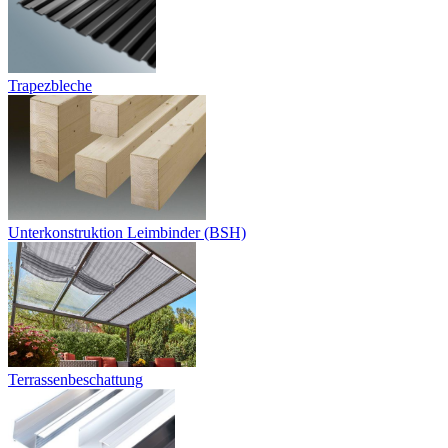
Trapezbleche
Unterkonstruktion Leimbinder (BSH)
Terrassenbeschattung