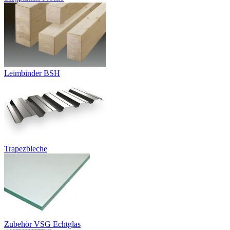
Leimbinder BSH
Trapezbleche
Zubehör VSG Echtglas