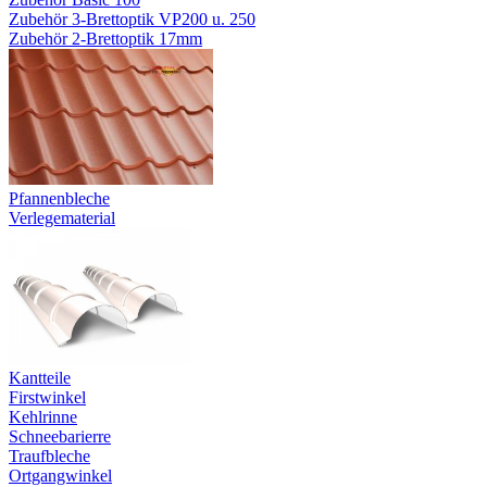
Zubehör 3-Brettoptik VP200 u. 250
Zubehör 2-Brettoptik 17mm
Pfannenbleche
Verlegematerial
Kantteile
Firstwinkel
Kehlrinne
Schneebarierre
Traufbleche
Ortgangwinkel