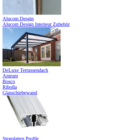
Alucom Desgin
Alucom Design Interieur Zubehör
DeLuxe Terrassendach
Amrum
Bosco
Ribolla
Glasschiebewand
Stegplatten Profile