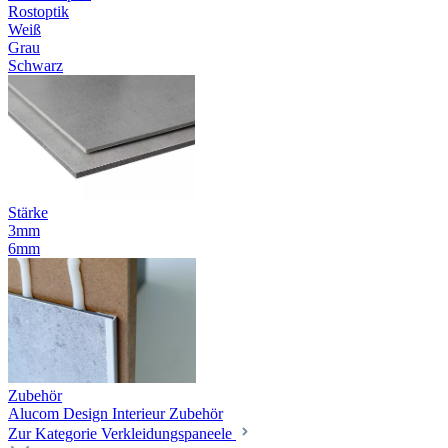
Rostoptik
Weiß
Grau
Schwarz
Stärke
3mm
6mm
Zubehör
Alucom Design Interieur Zubehör
Zur Kategorie Verkleidungspaneele