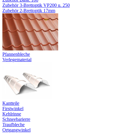
Zubehör 3-Brettoptik VP200 u. 250
Zubehör 2-Brettoptik 17mm
Pfannenbleche
Verlegematerial
Kantteile
Firstwinkel
Kehlrinne
Schneebarierre
Traufbleche
Ortgangwinkel