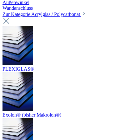
Außenwinkel
Wandanschluss
Zur Kategorie Acrylglas / Polycarbonat
PLEXIGLAS®
Exolon® (bisher Makrolon®)