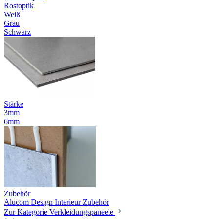
Rostoptik
Weiß
Grau
Schwarz
Stärke
3mm
6mm
Zubehör
Alucom Design Interieur Zubehör
Zur Kategorie Verkleidungspaneele