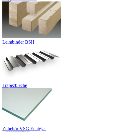
Leimbinder BSH
Trapezbleche
Zubehör VSG Echtglas