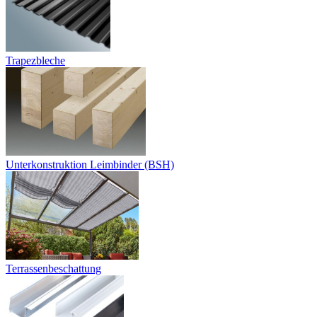
Trapezbleche
Unterkonstruktion Leimbinder (BSH)
Terrassenbeschattung