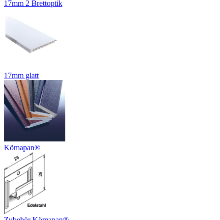
17mm 2 Brettoptik
17mm glatt
Kömapan®
Zubehör Kömapan®