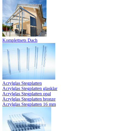
Komplettsets Dach
Acrylglas Stegplatten
Acrylglas Stegplatten glasklar
Acrylglas Stegplatten opal
Acrylglas Stegplatten bronze
Acrylglas Stegplatten 16 mm