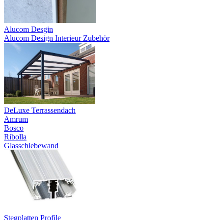
Alucom Desgin
Alucom Design Interieur Zubehör
DeLuxe Terrassendach
Amrum
Bosco
Ribolla
Glasschiebewand
Stegplatten Profile