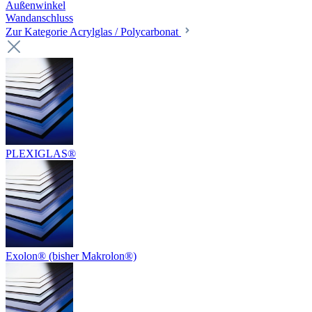
Außenwinkel
Wandanschluss
Zur Kategorie Acrylglas / Polycarbonat
PLEXIGLAS®
Exolon® (bisher Makrolon®)