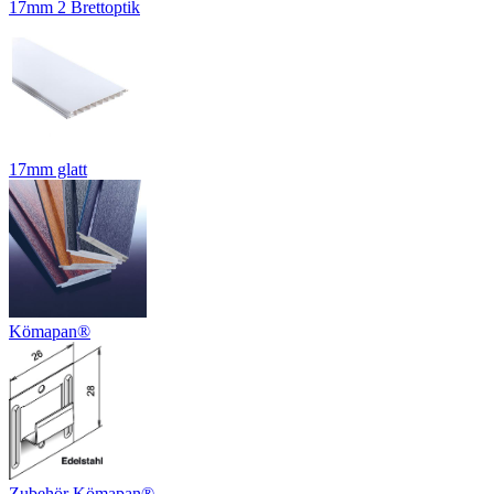
17mm 2 Brettoptik
17mm glatt
Kömapan®
Zubehör Kömapan®