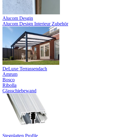
Alucom Desgin
Alucom Design Interieur Zubehör
DeLuxe Terrassendach
Amrum
Bosco
Ribolla
Glasschiebewand
Stegplatten Profile