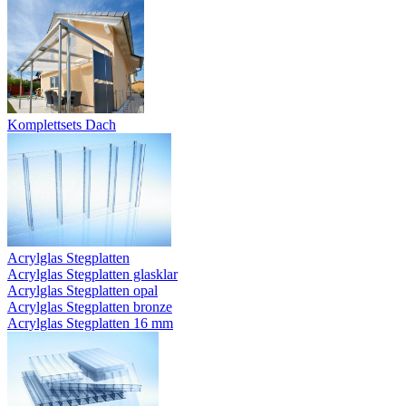
Komplettsets Dach
Acrylglas Stegplatten
Acrylglas Stegplatten glasklar
Acrylglas Stegplatten opal
Acrylglas Stegplatten bronze
Acrylglas Stegplatten 16 mm