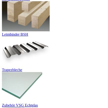
Leimbinder BSH
Trapezbleche
Zubehör VSG Echtglas