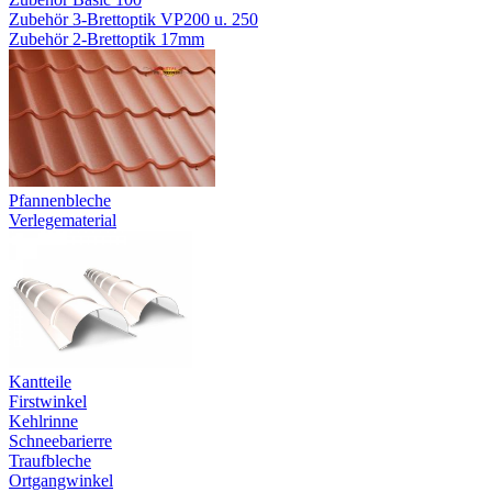
Zubehör 3-Brettoptik VP200 u. 250
Zubehör 2-Brettoptik 17mm
Pfannenbleche
Verlegematerial
Kantteile
Firstwinkel
Kehlrinne
Schneebarierre
Traufbleche
Ortgangwinkel