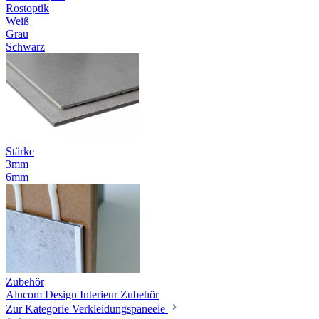
Rostoptik
Weiß
Grau
Schwarz
Stärke
3mm
6mm
Zubehör
Alucom Design Interieur Zubehör
Zur Kategorie Verkleidungspaneele