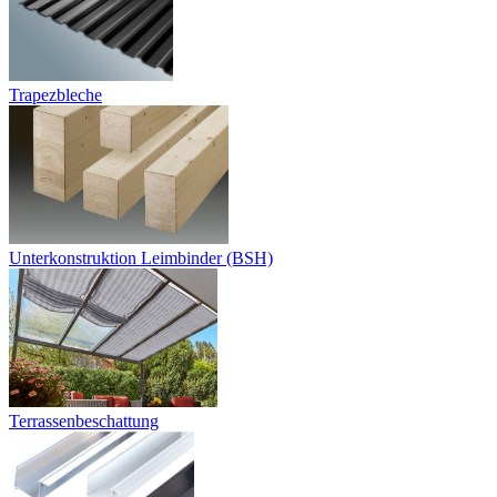
Trapezbleche
Unterkonstruktion Leimbinder (BSH)
Terrassenbeschattung