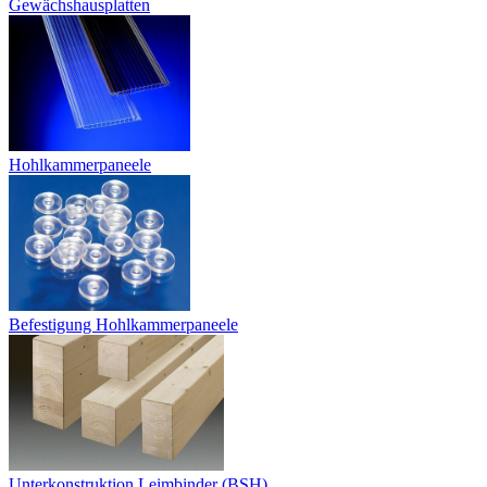
Gewächshausplatten
Hohlkammerpaneele
Befestigung Hohlkammerpaneele
Unterkonstruktion Leimbinder (BSH)