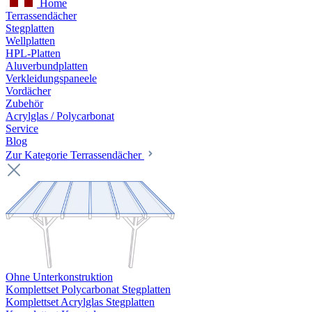
Home
Terrassendächer
Stegplatten
Wellplatten
HPL-Platten
Aluverbundplatten
Verkleidungspaneele
Vordächer
Zubehör
Acrylglas / Polycarbonat
Service
Blog
Zur Kategorie Terrassendächer
Ohne Unterkonstruktion
Komplettset Polycarbonat Stegplatten
Komplettset Acrylglas Stegplatten