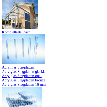
Komplettsets Dach
Acrylglas Stegplatten
Acrylglas Stegplatten glasklar
Acrylglas Stegplatten opal
Acrylglas Stegplatten bronze
Acrylglas Stegplatten 16 mm