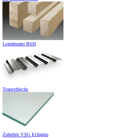
Leimbinder BSH
Trapezbleche
Zubehör VSG Echtglas