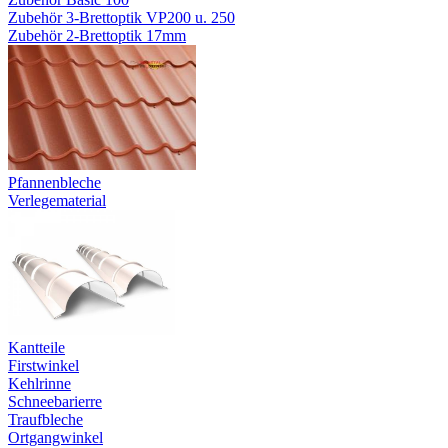
Zubehör 3-Brettoptik VP200 u. 250
Zubehör 2-Brettoptik 17mm
Pfannenbleche
Verlegematerial
Kantteile
Firstwinkel
Kehlrinne
Schneebarierre
Traufbleche
Ortgangwinkel