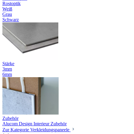
Rostoptik
Weiß
Grau
Schwarz
Stärke
3mm
6mm
Zubehör
Alucom Design Interieur Zubehör
Zur Kategorie Verkleidungspaneele