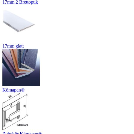
17mm 2 Brettoptik
17mm glatt
Kömapan®
Zubehör Kömapan®