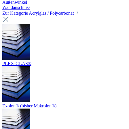
Außenwinkel
Wandanschluss
Zur Kategorie Acrylglas / Polycarbonat
PLEXIGLAS®
Exolon® (bisher Makrolon®)