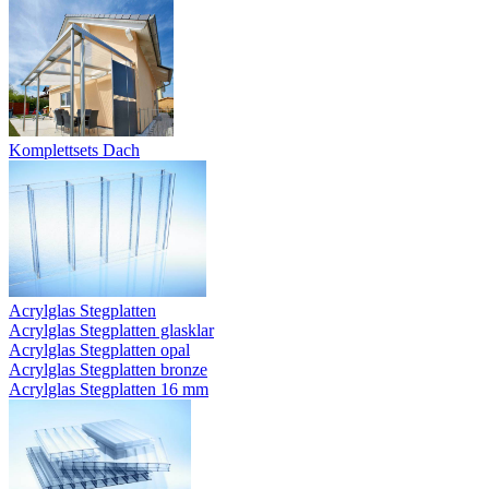
Komplettsets Dach
Acrylglas Stegplatten
Acrylglas Stegplatten glasklar
Acrylglas Stegplatten opal
Acrylglas Stegplatten bronze
Acrylglas Stegplatten 16 mm