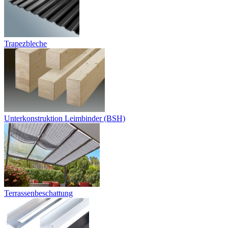
Trapezbleche
Unterkonstruktion Leimbinder (BSH)
Terrassenbeschattung