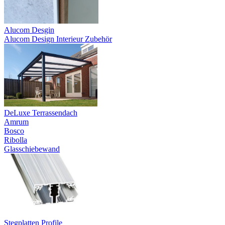
Alucom Desgin
Alucom Design Interieur Zubehör
DeLuxe Terrassendach
Amrum
Bosco
Ribolla
Glasschiebewand
Stegplatten Profile