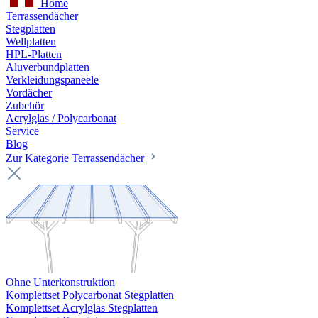
Home
Terrassendächer
Stegplatten
Wellplatten
HPL-Platten
Aluverbundplatten
Verkleidungspaneele
Vordächer
Zubehör
Acrylglas / Polycarbonat
Service
Blog
Zur Kategorie Terrassendächer
Ohne Unterkonstruktion
Komplettset Polycarbonat Stegplatten
Komplettset Acrylglas Stegplatten