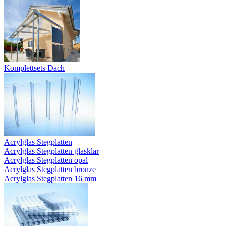
Komplettsets Dach
Acrylglas Stegplatten
Acrylglas Stegplatten glasklar
Acrylglas Stegplatten opal
Acrylglas Stegplatten bronze
Acrylglas Stegplatten 16 mm