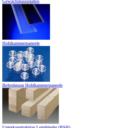
Gewächshausplatten
Hohlkammerpaneele
Befestigung Hohlkammerpaneele
Unterkonstruktion Leimbinder (BSH)