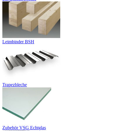
Leimbinder BSH
Trapezbleche
Zubehör VSG Echtglas