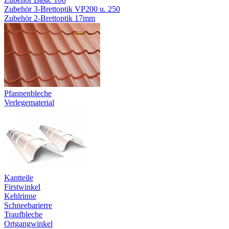
Zubehör 3-Brettoptik VP200 u. 250
Zubehör 2-Brettoptik 17mm
Pfannenbleche
Verlegematerial
Kantteile
Firstwinkel
Kehlrinne
Schneebarierre
Traufbleche
Ortgangwinkel