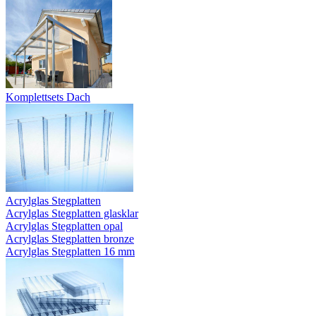
Komplettsets Dach
Acrylglas Stegplatten
Acrylglas Stegplatten glasklar
Acrylglas Stegplatten opal
Acrylglas Stegplatten bronze
Acrylglas Stegplatten 16 mm