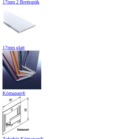
17mm 2 Brettoptik
17mm glatt
Kömapan®
Zubehör Kömapan®