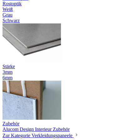
Rostoptik
Weiß
Grau
Schwarz
Stärke
3mm
6mm
Zubehör
Alucom Design Interieur Zubehör
Zur Kategorie Verkleidungspaneele