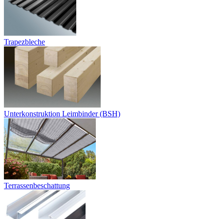
Trapezbleche
Unterkonstruktion Leimbinder (BSH)
Terrassenbeschattung