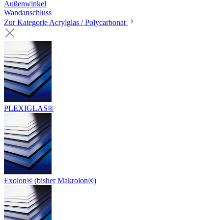
Außenwinkel
Wandanschluss
Zur Kategorie Acrylglas / Polycarbonat
PLEXIGLAS®
Exolon® (bisher Makrolon®)