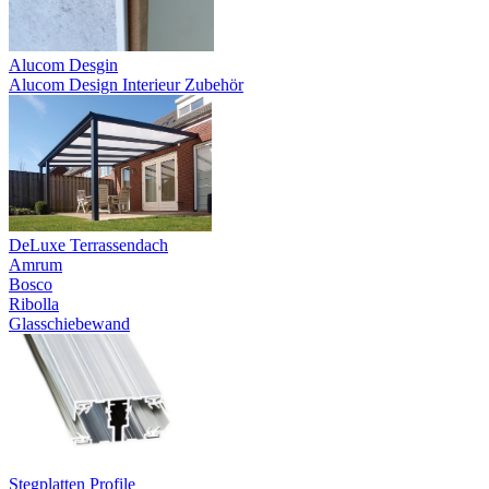
Alucom Desgin
Alucom Design Interieur Zubehör
DeLuxe Terrassendach
Amrum
Bosco
Ribolla
Glasschiebewand
Stegplatten Profile