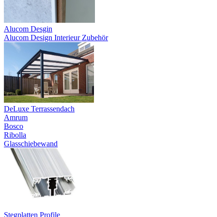
Alucom Desgin
Alucom Design Interieur Zubehör
DeLuxe Terrassendach
Amrum
Bosco
Ribolla
Glasschiebewand
Stegplatten Profile