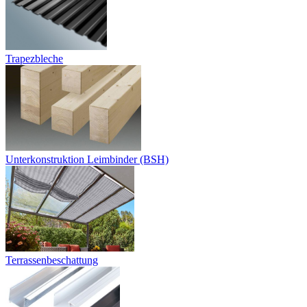
Trapezbleche
Unterkonstruktion Leimbinder (BSH)
Terrassenbeschattung