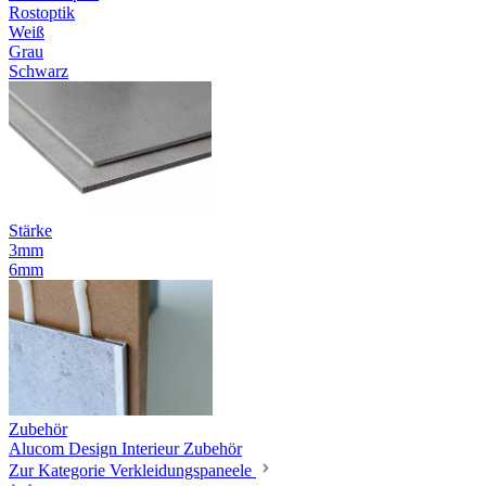
Rostoptik
Weiß
Grau
Schwarz
Stärke
3mm
6mm
Zubehör
Alucom Design Interieur Zubehör
Zur Kategorie Verkleidungspaneele