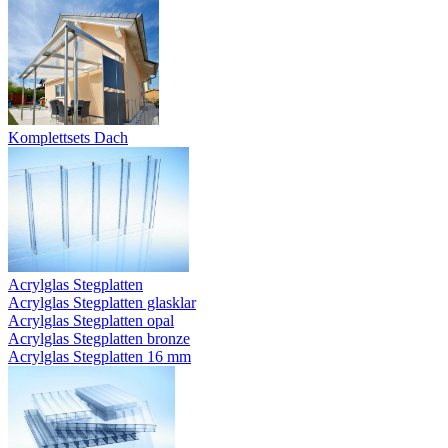
Komplettsets Dach
Acrylglas Stegplatten
Acrylglas Stegplatten glasklar
Acrylglas Stegplatten opal
Acrylglas Stegplatten bronze
Acrylglas Stegplatten 16 mm