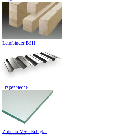
Leimbinder BSH
Trapezbleche
Zubehör VSG Echtglas