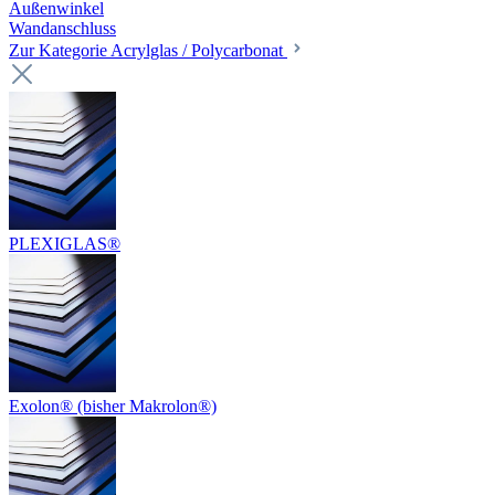
Außenwinkel
Wandanschluss
Zur Kategorie Acrylglas / Polycarbonat
PLEXIGLAS®
Exolon® (bisher Makrolon®)