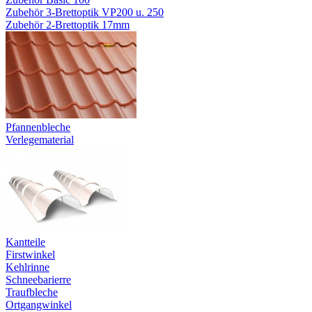
Zubehör 3-Brettoptik VP200 u. 250
Zubehör 2-Brettoptik 17mm
Pfannenbleche
Verlegematerial
Kantteile
Firstwinkel
Kehlrinne
Schneebarierre
Traufbleche
Ortgangwinkel