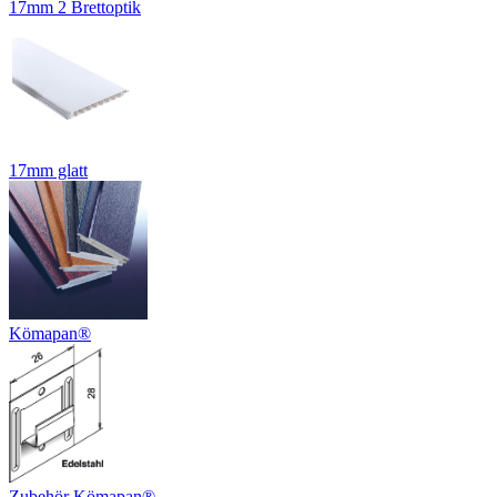
17mm 2 Brettoptik
17mm glatt
Kömapan®
Zubehör Kömapan®