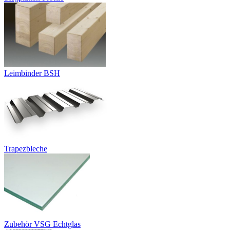
Leimbinder BSH
Trapezbleche
Zubehör VSG Echtglas