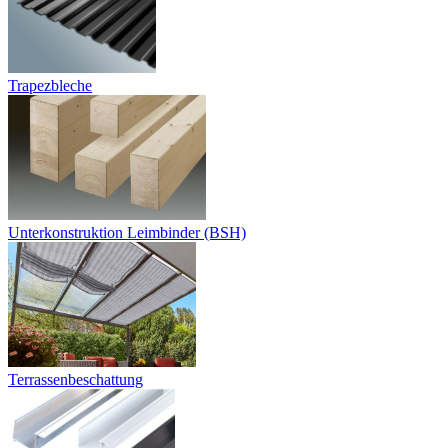
Trapezbleche
Unterkonstruktion Leimbinder (BSH)
Terrassenbeschattung