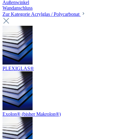
Außenwinkel
Wandanschluss
Zur Kategorie Acrylglas / Polycarbonat
PLEXIGLAS®
Exolon® (bisher Makrolon®)