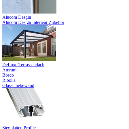
Alucom Desgin
Alucom Design Interieur Zubehör
DeLuxe Terrassendach
Amrum
Bosco
Ribolla
Glasschiebewand
Stegplatten Profile