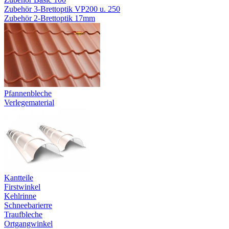
Zubehör 3-Brettoptik VP200 u. 250
Zubehör 2-Brettoptik 17mm
Pfannenbleche
Verlegematerial
Kantteile
Firstwinkel
Kehlrinne
Schneebarierre
Traufbleche
Ortgangwinkel