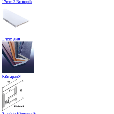
17mm 2 Brettoptik
17mm glatt
Kömapan®
Zubehör Kömapan®