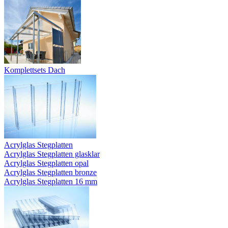
Komplettsets Dach
Acrylglas Stegplatten
Acrylglas Stegplatten glasklar
Acrylglas Stegplatten opal
Acrylglas Stegplatten bronze
Acrylglas Stegplatten 16 mm