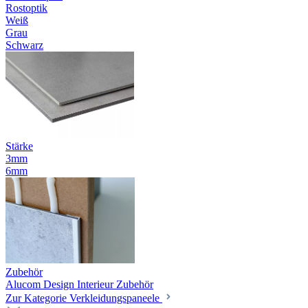
Rostoptik
Weiß
Grau
Schwarz
Stärke
3mm
6mm
Zubehör
Alucom Design Interieur Zubehör
Zur Kategorie Verkleidungspaneele