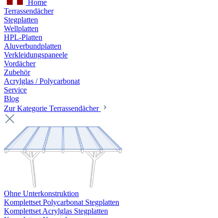
Home
Terrassendächer
Stegplatten
Wellplatten
HPL-Platten
Aluverbundplatten
Verkleidungspaneele
Vordächer
Zubehör
Acrylglas / Polycarbonat
Service
Blog
Zur Kategorie Terrassendächer
Ohne Unterkonstruktion
Komplettset Polycarbonat Stegplatten
Komplettset Acrylglas Stegplatten