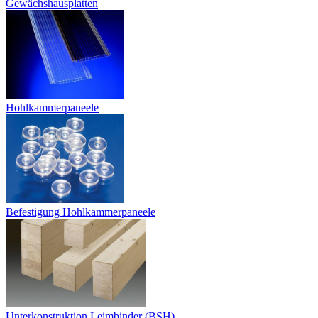
Gewächshausplatten
Hohlkammerpaneele
Befestigung Hohlkammerpaneele
Unterkonstruktion Leimbinder (BSH)