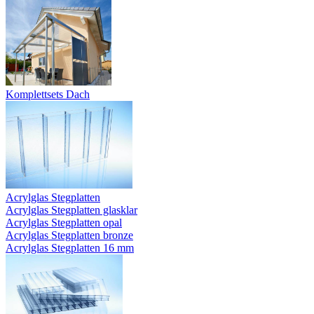
Komplettsets Dach
Acrylglas Stegplatten
Acrylglas Stegplatten glasklar
Acrylglas Stegplatten opal
Acrylglas Stegplatten bronze
Acrylglas Stegplatten 16 mm