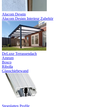
Alucom Desgin
Alucom Design Interieur Zubehör
DeLuxe Terrassendach
Amrum
Bosco
Ribolla
Glasschiebewand
Stegplatten Profile