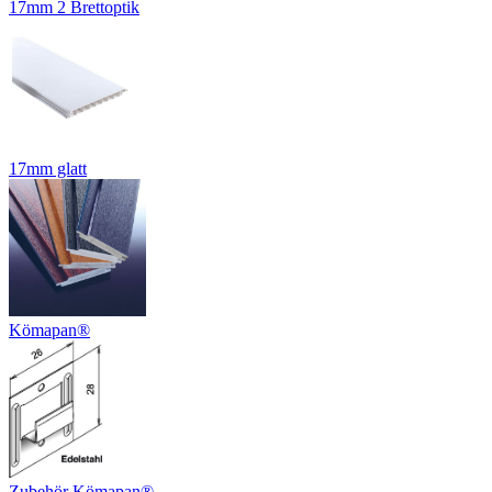
17mm 2 Brettoptik
17mm glatt
Kömapan®
Zubehör Kömapan®