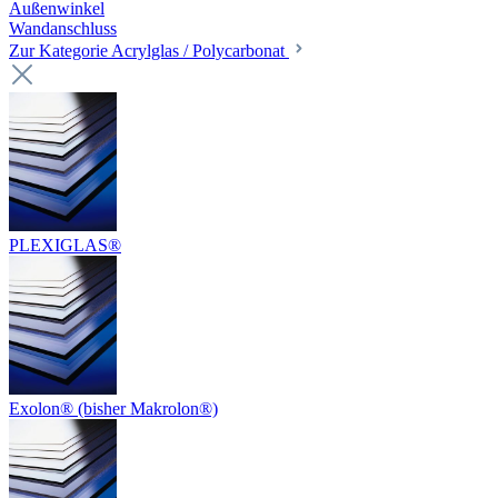
Außenwinkel
Wandanschluss
Zur Kategorie Acrylglas / Polycarbonat
PLEXIGLAS®
Exolon® (bisher Makrolon®)