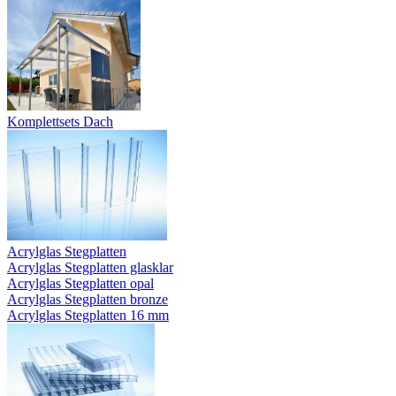
Komplettsets Dach
Acrylglas Stegplatten
Acrylglas Stegplatten glasklar
Acrylglas Stegplatten opal
Acrylglas Stegplatten bronze
Acrylglas Stegplatten 16 mm