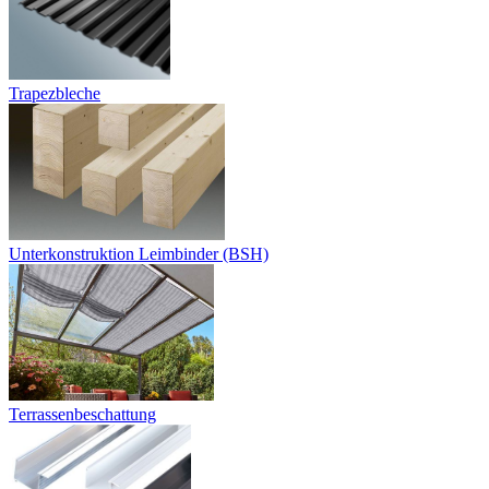
Trapezbleche
Unterkonstruktion Leimbinder (BSH)
Terrassenbeschattung