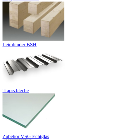
Leimbinder BSH
Trapezbleche
Zubehör VSG Echtglas