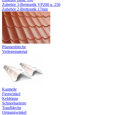
Zubehör 3-Brettoptik VP200 u. 250
Zubehör 2-Brettoptik 17mm
Pfannenbleche
Verlegematerial
Kantteile
Firstwinkel
Kehlrinne
Schneebarierre
Traufbleche
Ortgangwinkel