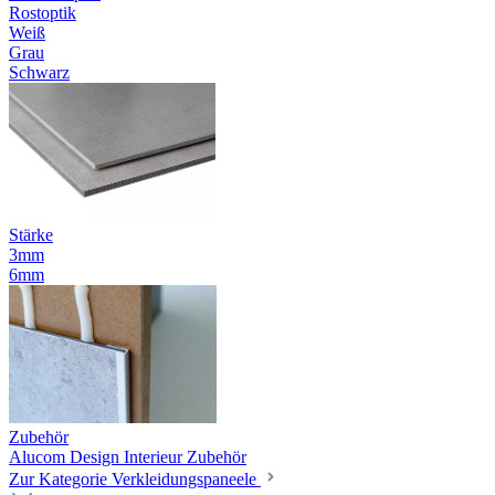
Rostoptik
Weiß
Grau
Schwarz
Stärke
3mm
6mm
Zubehör
Alucom Design Interieur Zubehör
Zur Kategorie Verkleidungspaneele