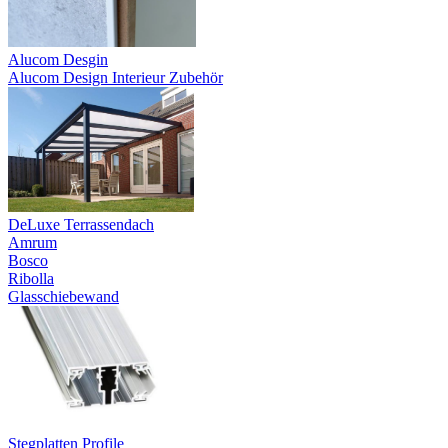
Alucom Desgin
Alucom Design Interieur Zubehör
DeLuxe Terrassendach
Amrum
Bosco
Ribolla
Glasschiebewand
Stegplatten Profile