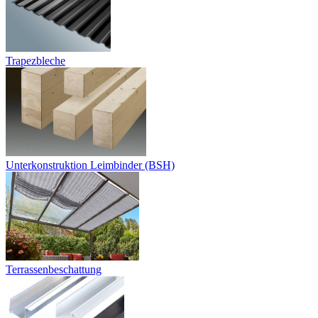
Trapezbleche
Unterkonstruktion Leimbinder (BSH)
Terrassenbeschattung