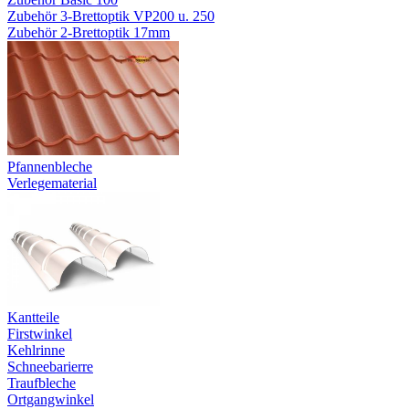
Zubehör 3-Brettoptik VP200 u. 250
Zubehör 2-Brettoptik 17mm
Pfannenbleche
Verlegematerial
Kantteile
Firstwinkel
Kehlrinne
Schneebarierre
Traufbleche
Ortgangwinkel