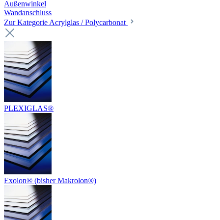
Außenwinkel
Wandanschluss
Zur Kategorie Acrylglas / Polycarbonat
PLEXIGLAS®
Exolon® (bisher Makrolon®)