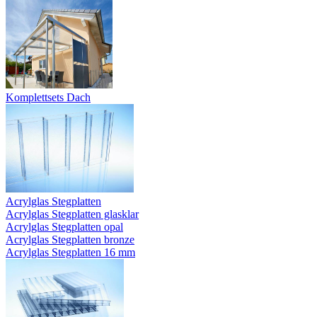
Komplettsets Dach
Acrylglas Stegplatten
Acrylglas Stegplatten glasklar
Acrylglas Stegplatten opal
Acrylglas Stegplatten bronze
Acrylglas Stegplatten 16 mm