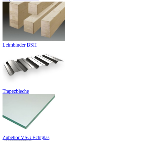
Leimbinder BSH
Trapezbleche
Zubehör VSG Echtglas