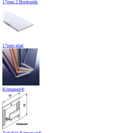
17mm 2 Brettoptik
17mm glatt
Kömapan®
Zubehör Kömapan®