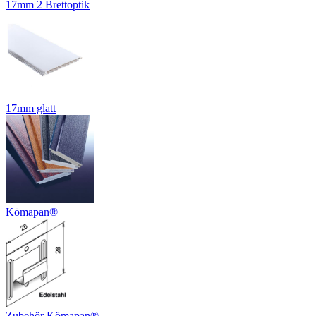
17mm 2 Brettoptik
17mm glatt
Kömapan®
Zubehör Kömapan®