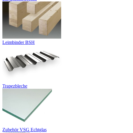
Leimbinder BSH
Trapezbleche
Zubehör VSG Echtglas