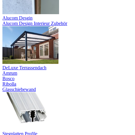
Alucom Desgin
Alucom Design Interieur Zubehör
DeLuxe Terrassendach
Amrum
Bosco
Ribolla
Glasschiebewand
Stegplatten Profile