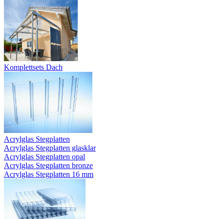
Komplettsets Dach
Acrylglas Stegplatten
Acrylglas Stegplatten glasklar
Acrylglas Stegplatten opal
Acrylglas Stegplatten bronze
Acrylglas Stegplatten 16 mm