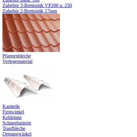
Zubehör 3-Brettoptik VP200 u. 250
Zubehör 2-Brettoptik 17mm
Pfannenbleche
Verlegematerial
Kantteile
Firstwinkel
Kehlrinne
Schneebarierre
Traufbleche
Ortgangwinkel