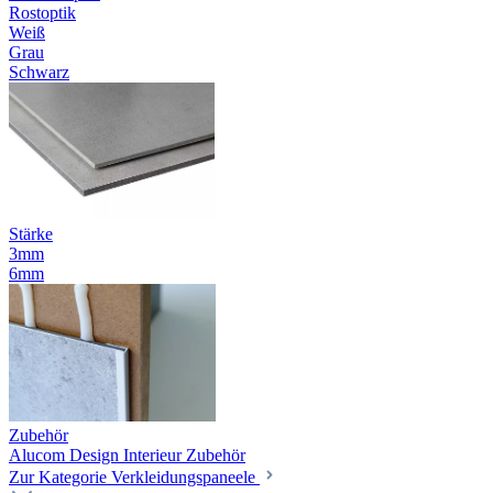
Rostoptik
Weiß
Grau
Schwarz
Stärke
3mm
6mm
Zubehör
Alucom Design Interieur Zubehör
Zur Kategorie Verkleidungspaneele