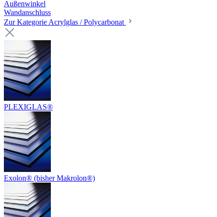
Außenwinkel
Wandanschluss
Zur Kategorie Acrylglas / Polycarbonat
PLEXIGLAS®
Exolon® (bisher Makrolon®)