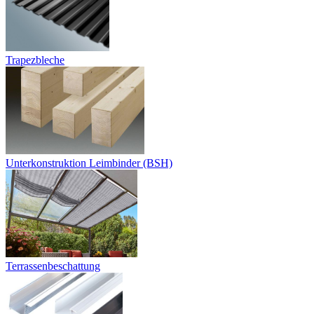
Trapezbleche
Unterkonstruktion Leimbinder (BSH)
Terrassenbeschattung