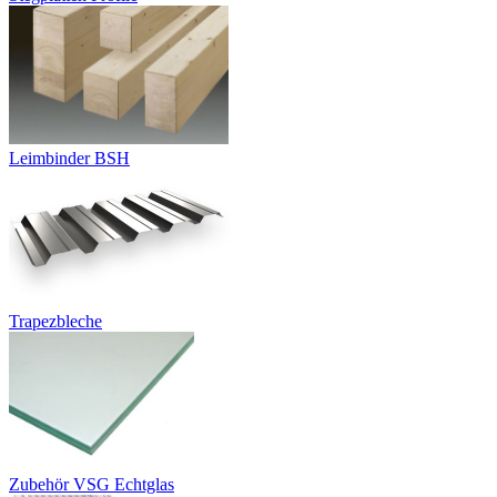
Leimbinder BSH
Trapezbleche
Zubehör VSG Echtglas