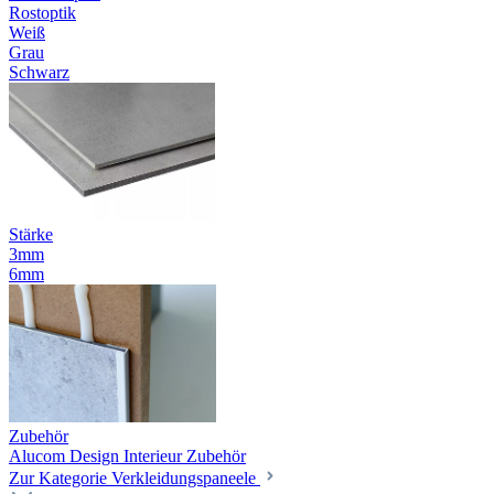
Rostoptik
Weiß
Grau
Schwarz
Stärke
3mm
6mm
Zubehör
Alucom Design Interieur Zubehör
Zur Kategorie Verkleidungspaneele