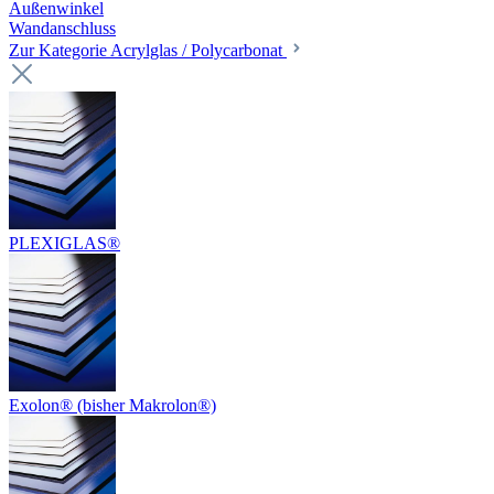
Außenwinkel
Wandanschluss
Zur Kategorie Acrylglas / Polycarbonat
PLEXIGLAS®
Exolon® (bisher Makrolon®)