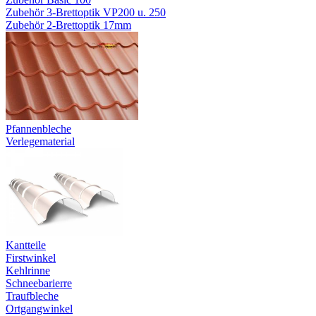
Zubehör 3-Brettoptik VP200 u. 250
Zubehör 2-Brettoptik 17mm
Pfannenbleche
Verlegematerial
Kantteile
Firstwinkel
Kehlrinne
Schneebarierre
Traufbleche
Ortgangwinkel