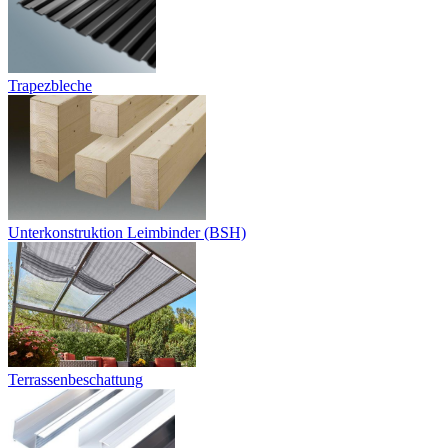
Trapezbleche
Unterkonstruktion Leimbinder (BSH)
Terrassenbeschattung