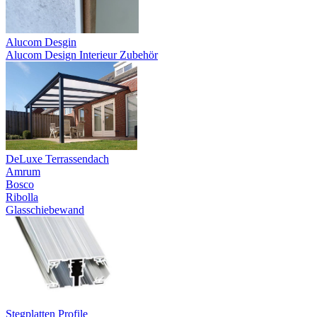
Alucom Desgin
Alucom Design Interieur Zubehör
DeLuxe Terrassendach
Amrum
Bosco
Ribolla
Glasschiebewand
Stegplatten Profile