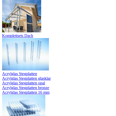
Komplettsets Dach
Acrylglas Stegplatten
Acrylglas Stegplatten glasklar
Acrylglas Stegplatten opal
Acrylglas Stegplatten bronze
Acrylglas Stegplatten 16 mm