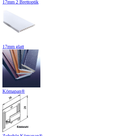
17mm 2 Brettoptik
17mm glatt
Kömapan®
Zubehör Kömapan®