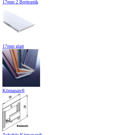
17mm 2 Brettoptik
17mm glatt
Kömapan®
Zubehör Kömapan®