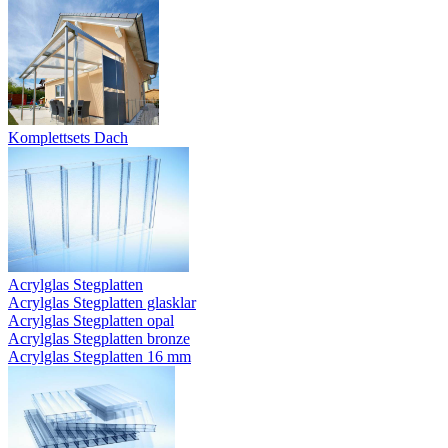
Komplettsets Dach
Acrylglas Stegplatten
Acrylglas Stegplatten glasklar
Acrylglas Stegplatten opal
Acrylglas Stegplatten bronze
Acrylglas Stegplatten 16 mm