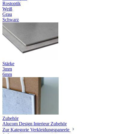
Rostoptik
Weiß
Grau
Schwarz
Stärke
3mm
6mm
Zubehör
Alucom Design Interieur Zubehör
Zur Kategorie Verkleidungspaneele