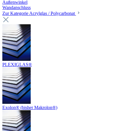
Außenwinkel
Wandanschluss
Zur Kategorie Acrylglas / Polycarbonat
PLEXIGLAS®
Exolon® (bisher Makrolon®)