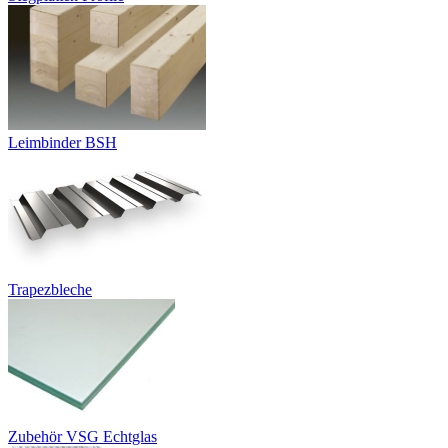
Leimbinder BSH
Trapezbleche
Zubehör VSG Echtglas