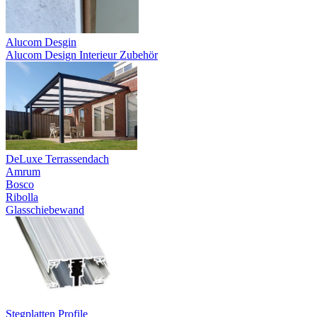
Alucom Desgin
Alucom Design Interieur Zubehör
DeLuxe Terrassendach
Amrum
Bosco
Ribolla
Glasschiebewand
Stegplatten Profile