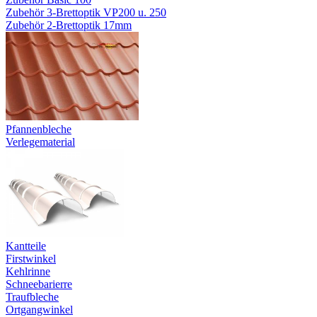
Zubehör 3-Brettoptik VP200 u. 250
Zubehör 2-Brettoptik 17mm
Pfannenbleche
Verlegematerial
Kantteile
Firstwinkel
Kehlrinne
Schneebarierre
Traufbleche
Ortgangwinkel