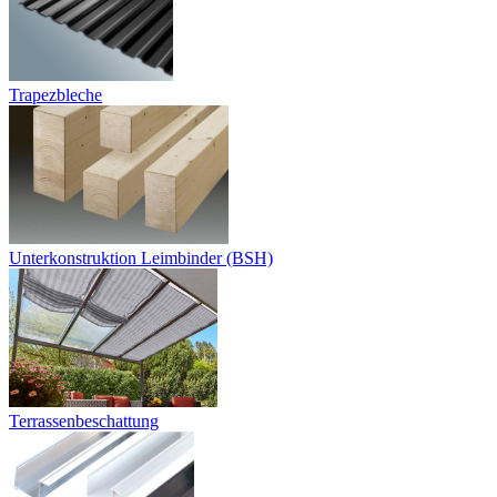
Trapezbleche
Unterkonstruktion Leimbinder (BSH)
Terrassenbeschattung