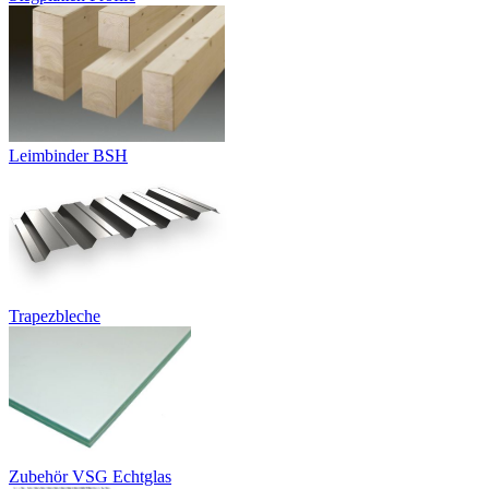
Leimbinder BSH
Trapezbleche
Zubehör VSG Echtglas