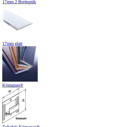
17mm 2 Brettoptik
17mm glatt
Kömapan®
Zubehör Kömapan®