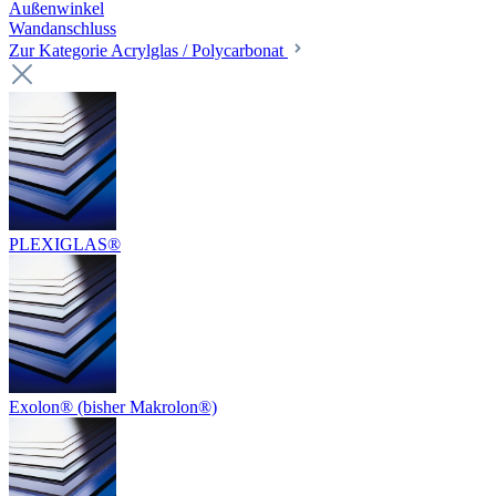
Außenwinkel
Wandanschluss
Zur Kategorie Acrylglas / Polycarbonat
PLEXIGLAS®
Exolon® (bisher Makrolon®)