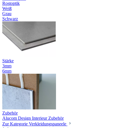
Rostoptik
Weiß
Grau
Schwarz
Stärke
3mm
6mm
Zubehör
Alucom Design Interieur Zubehör
Zur Kategorie Verkleidungspaneele