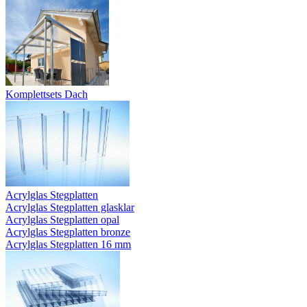
Komplettsets Dach
Acrylglas Stegplatten
Acrylglas Stegplatten glasklar
Acrylglas Stegplatten opal
Acrylglas Stegplatten bronze
Acrylglas Stegplatten 16 mm