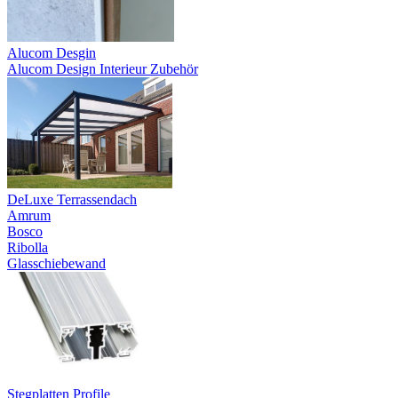
Alucom Desgin
Alucom Design Interieur Zubehör
DeLuxe Terrassendach
Amrum
Bosco
Ribolla
Glasschiebewand
Stegplatten Profile