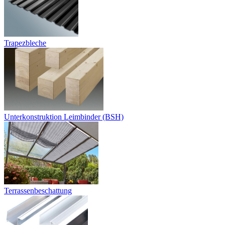
Trapezbleche
Unterkonstruktion Leimbinder (BSH)
Terrassenbeschattung