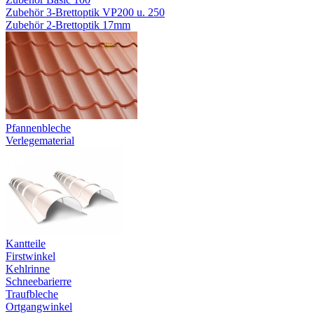
Zubehör 3-Brettoptik VP200 u. 250
Zubehör 2-Brettoptik 17mm
Pfannenbleche
Verlegematerial
Kantteile
Firstwinkel
Kehlrinne
Schneebarierre
Traufbleche
Ortgangwinkel