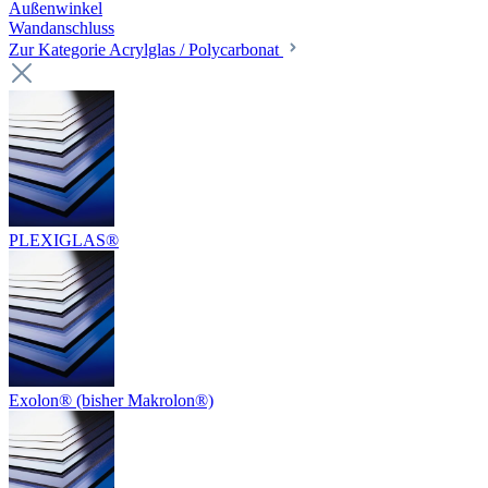
Außenwinkel
Wandanschluss
Zur Kategorie Acrylglas / Polycarbonat
PLEXIGLAS®
Exolon® (bisher Makrolon®)