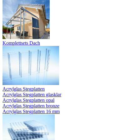
Komplettsets Dach
Acrylglas Stegplatten
Acrylglas Stegplatten glasklar
Acrylglas Stegplatten opal
Acrylglas Stegplatten bronze
Acrylglas Stegplatten 16 mm