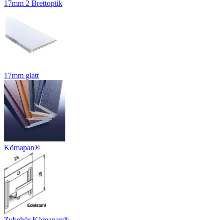
17mm 2 Brettoptik
17mm glatt
Kömapan®
Zubehör Kömapan®