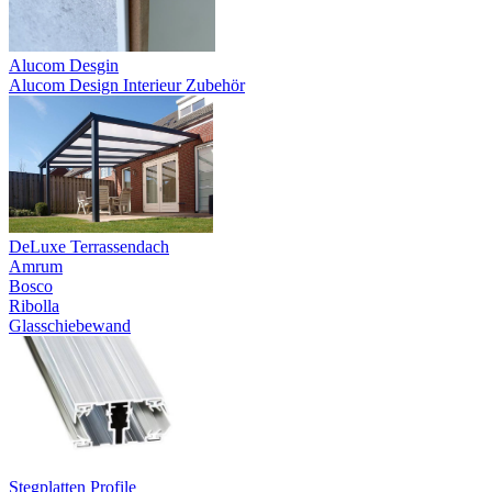
Alucom Desgin
Alucom Design Interieur Zubehör
DeLuxe Terrassendach
Amrum
Bosco
Ribolla
Glasschiebewand
Stegplatten Profile