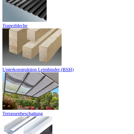
Trapezbleche
Unterkonstruktion Leimbinder (BSH)
Terrassenbeschattung