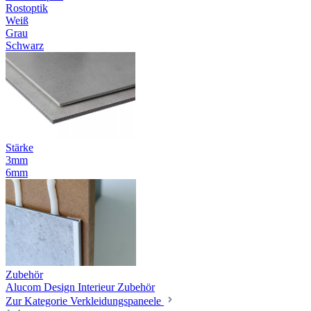
Rostoptik
Weiß
Grau
Schwarz
Stärke
3mm
6mm
Zubehör
Alucom Design Interieur Zubehör
Zur Kategorie Verkleidungspaneele