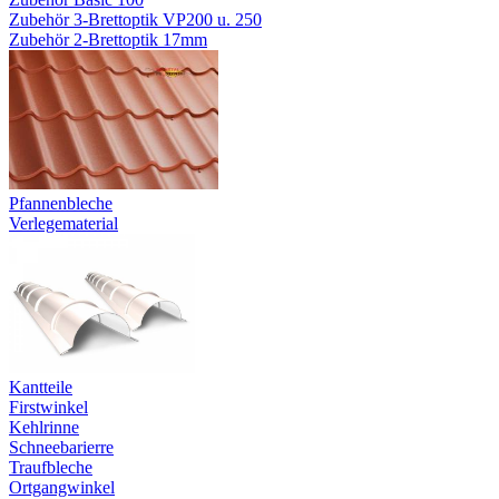
Zubehör 3-Brettoptik VP200 u. 250
Zubehör 2-Brettoptik 17mm
Pfannenbleche
Verlegematerial
Kantteile
Firstwinkel
Kehlrinne
Schneebarierre
Traufbleche
Ortgangwinkel