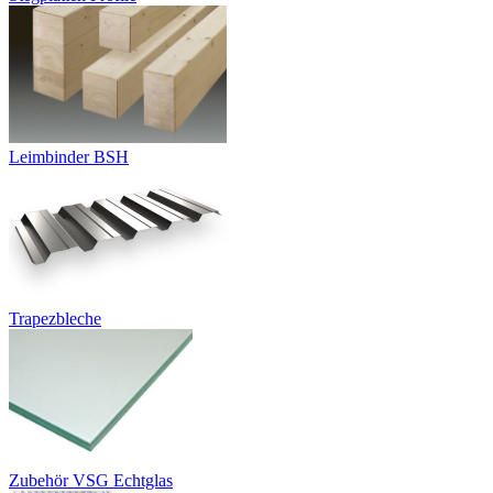
Leimbinder BSH
Trapezbleche
Zubehör VSG Echtglas