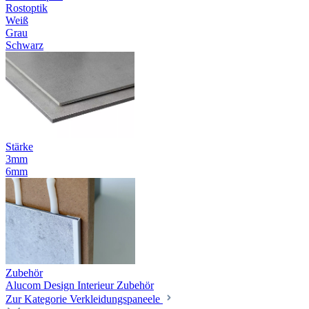
Rostoptik
Weiß
Grau
Schwarz
Stärke
3mm
6mm
Zubehör
Alucom Design Interieur Zubehör
Zur Kategorie Verkleidungspaneele