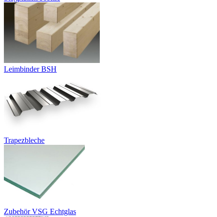
Leimbinder BSH
Trapezbleche
Zubehör VSG Echtglas