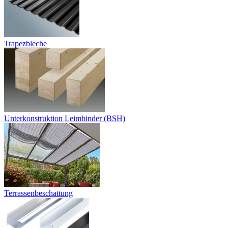
Trapezbleche
Unterkonstruktion Leimbinder (BSH)
Terrassenbeschattung