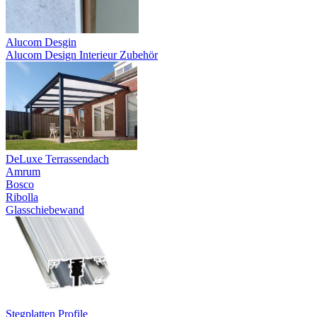
Alucom Desgin
Alucom Design Interieur Zubehör
DeLuxe Terrassendach
Amrum
Bosco
Ribolla
Glasschiebewand
Stegplatten Profile