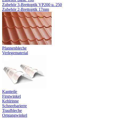
Zubehör 3-Brettoptik VP200 u. 250
Zubehör 2-Brettoptik 17mm
Pfannenbleche
Verlegematerial
Kantteile
Firstwinkel
Kehlrinne
Schneebarierre
Traufbleche
Ortgangwinkel