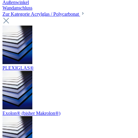
Außenwinkel
Wandanschluss
Zur Kategorie Acrylglas / Polycarbonat
PLEXIGLAS®
Exolon® (bisher Makrolon®)