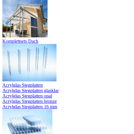
Komplettsets Dach
Acrylglas Stegplatten
Acrylglas Stegplatten glasklar
Acrylglas Stegplatten opal
Acrylglas Stegplatten bronze
Acrylglas Stegplatten 16 mm