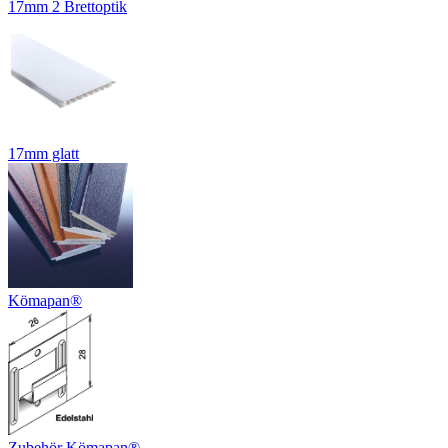
17mm 2 Brettoptik
17mm glatt
Kömapan®
Zubehör Kömapan®