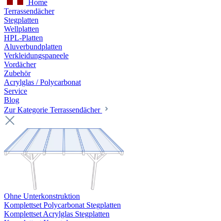
Home
Terrassendächer
Stegplatten
Wellplatten
HPL-Platten
Aluverbundplatten
Verkleidungspaneele
Vordächer
Zubehör
Acrylglas / Polycarbonat
Service
Blog
Zur Kategorie Terrassendächer
Ohne Unterkonstruktion
Komplettset Polycarbonat Stegplatten
Komplettset Acrylglas Stegplatten