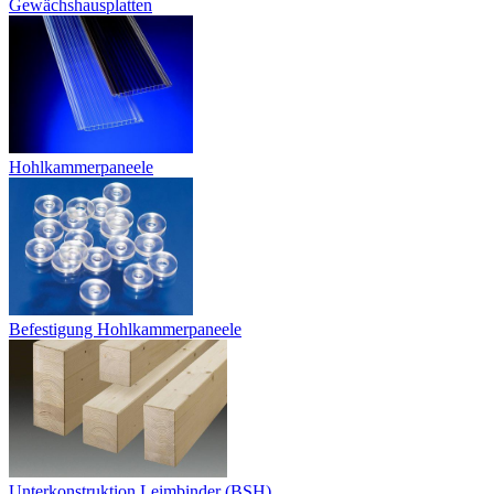
Gewächshausplatten
Hohlkammerpaneele
Befestigung Hohlkammerpaneele
Unterkonstruktion Leimbinder (BSH)