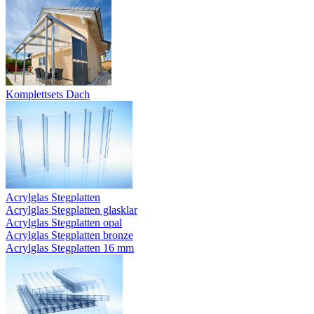
Komplettsets Dach
Acrylglas Stegplatten
Acrylglas Stegplatten glasklar
Acrylglas Stegplatten opal
Acrylglas Stegplatten bronze
Acrylglas Stegplatten 16 mm