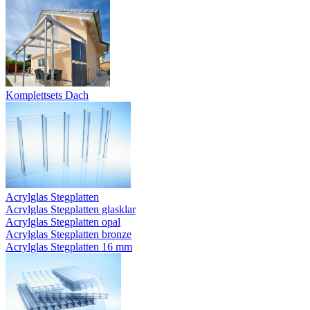
Komplettsets Dach
Acrylglas Stegplatten
Acrylglas Stegplatten glasklar
Acrylglas Stegplatten opal
Acrylglas Stegplatten bronze
Acrylglas Stegplatten 16 mm