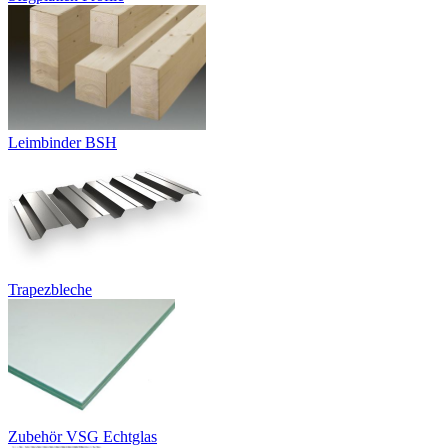
Leimbinder BSH
Trapezbleche
Zubehör VSG Echtglas