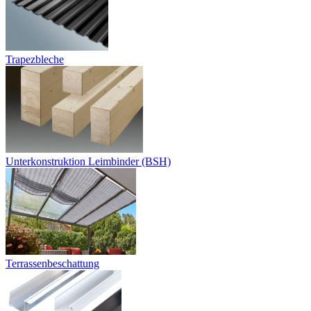
Trapezbleche
Unterkonstruktion Leimbinder (BSH)
Terrassenbeschattung