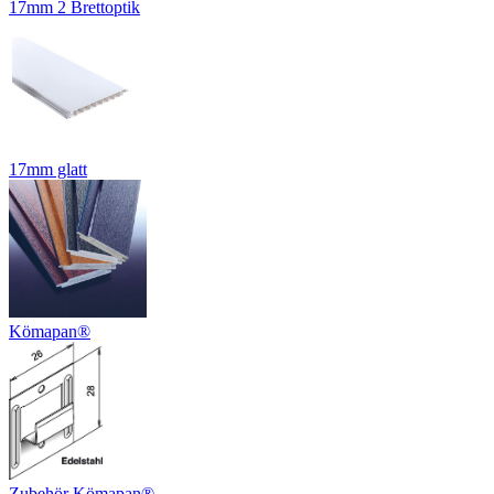
17mm 2 Brettoptik
17mm glatt
Kömapan®
Zubehör Kömapan®