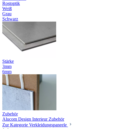
Rostoptik
Weiß
Grau
Schwarz
Stärke
3mm
6mm
Zubehör
Alucom Design Interieur Zubehör
Zur Kategorie Verkleidungspaneele