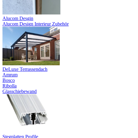
Alucom Desgin
Alucom Design Interieur Zubehör
DeLuxe Terrassendach
Amrum
Bosco
Ribolla
Glasschiebewand
Stegplatten Profile