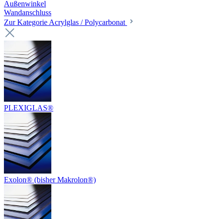
Außenwinkel
Wandanschluss
Zur Kategorie Acrylglas / Polycarbonat
PLEXIGLAS®
Exolon® (bisher Makrolon®)