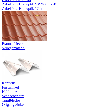
Zubehör 3-Brettoptik VP200 u. 250
Zubehör 2-Brettoptik 17mm
Pfannenbleche
Verlegematerial
Kantteile
Firstwinkel
Kehlrinne
Schneebarierre
Traufbleche
Ortgangwinkel