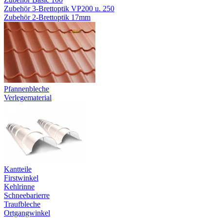
Zubehör 3-Brettoptik VP200 u. 250
Zubehör 2-Brettoptik 17mm
Pfannenbleche
Verlegematerial
Kantteile
Firstwinkel
Kehlrinne
Schneebarierre
Traufbleche
Ortgangwinkel