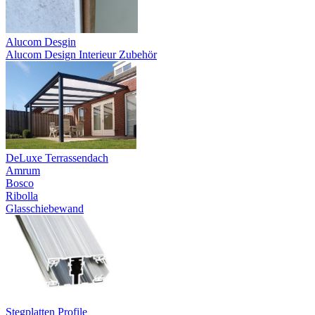
Alucom Desgin
Alucom Design Interieur Zubehör
DeLuxe Terrassendach
Amrum
Bosco
Ribolla
Glasschiebewand
Stegplatten Profile