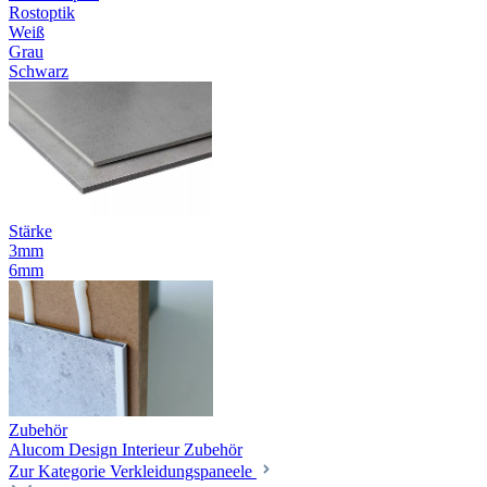
Rostoptik
Weiß
Grau
Schwarz
Stärke
3mm
6mm
Zubehör
Alucom Design Interieur Zubehör
Zur Kategorie Verkleidungspaneele