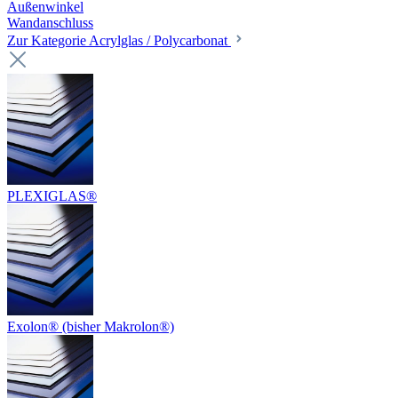
Außenwinkel
Wandanschluss
Zur Kategorie Acrylglas / Polycarbonat
PLEXIGLAS®
Exolon® (bisher Makrolon®)