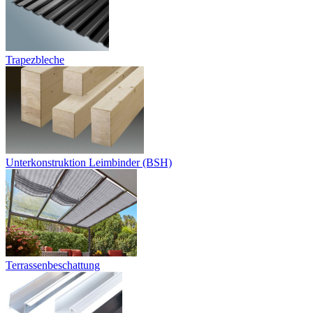
Trapezbleche
Unterkonstruktion Leimbinder (BSH)
Terrassenbeschattung