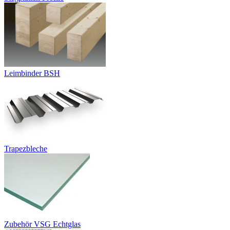
Leimbinder BSH
Trapezbleche
Zubehör VSG Echtglas