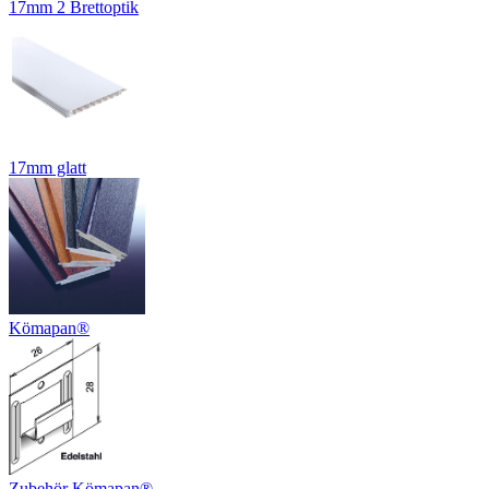
17mm 2 Brettoptik
17mm glatt
Kömapan®
Zubehör Kömapan®