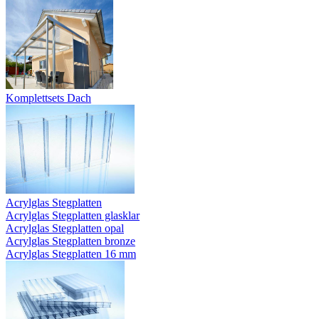
Komplettsets Dach
Acrylglas Stegplatten
Acrylglas Stegplatten glasklar
Acrylglas Stegplatten opal
Acrylglas Stegplatten bronze
Acrylglas Stegplatten 16 mm