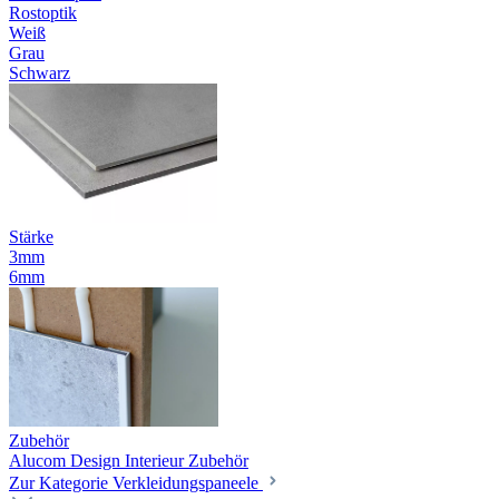
Rostoptik
Weiß
Grau
Schwarz
Stärke
3mm
6mm
Zubehör
Alucom Design Interieur Zubehör
Zur Kategorie Verkleidungspaneele