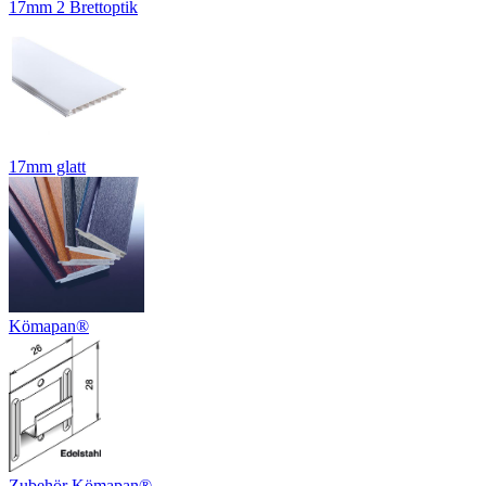
17mm 2 Brettoptik
17mm glatt
Kömapan®
Zubehör Kömapan®