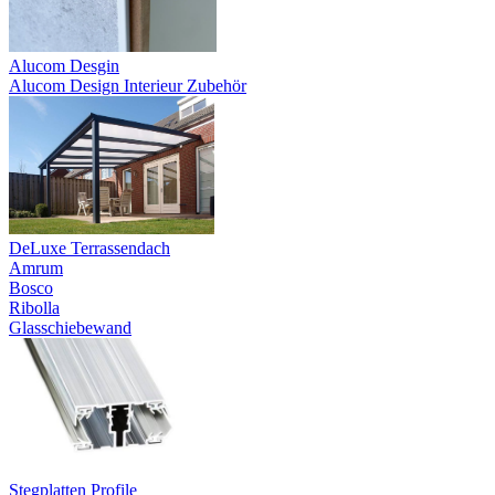
Alucom Desgin
Alucom Design Interieur Zubehör
DeLuxe Terrassendach
Amrum
Bosco
Ribolla
Glasschiebewand
Stegplatten Profile