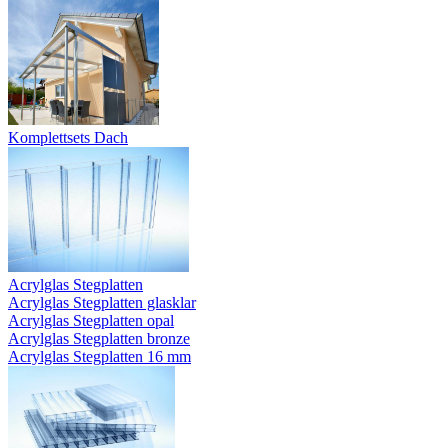
Komplettsets Dach
Acrylglas Stegplatten
Acrylglas Stegplatten glasklar
Acrylglas Stegplatten opal
Acrylglas Stegplatten bronze
Acrylglas Stegplatten 16 mm