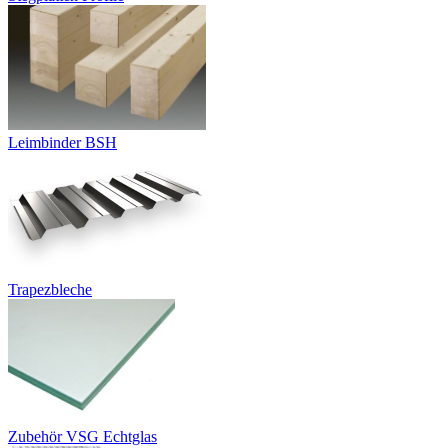
Leimbinder BSH
Trapezbleche
Zubehör VSG Echtglas