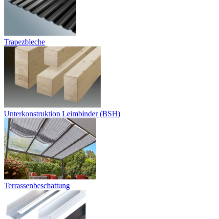
Trapezbleche
Unterkonstruktion Leimbinder (BSH)
Terrassenbeschattung