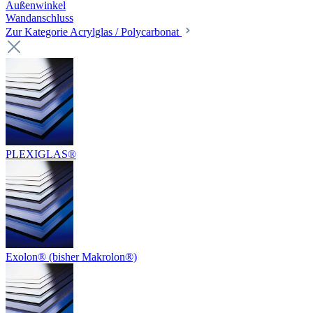
Außenwinkel
Wandanschluss
Zur Kategorie Acrylglas / Polycarbonat
PLEXIGLAS®
Exolon® (bisher Makrolon®)