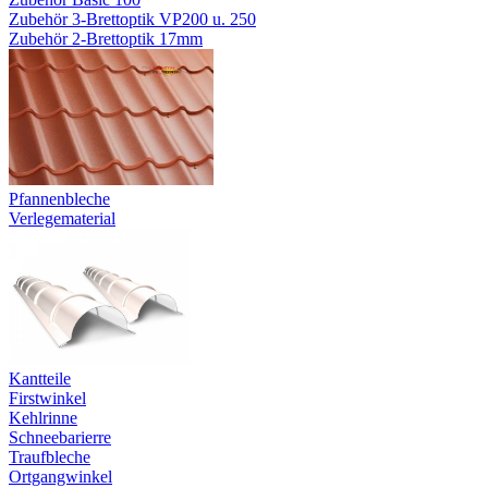
Zubehör 3-Brettoptik VP200 u. 250
Zubehör 2-Brettoptik 17mm
Pfannenbleche
Verlegematerial
Kantteile
Firstwinkel
Kehlrinne
Schneebarierre
Traufbleche
Ortgangwinkel