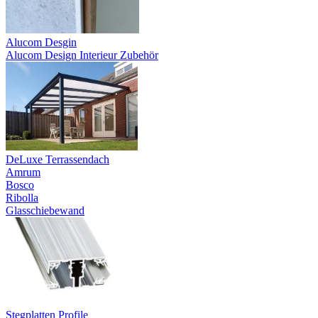
Alucom Desgin
Alucom Design Interieur Zubehör
DeLuxe Terrassendach
Amrum
Bosco
Ribolla
Glasschiebewand
Stegplatten Profile