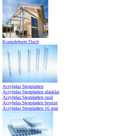
Komplettsets Dach
Acrylglas Stegplatten
Acrylglas Stegplatten glasklar
Acrylglas Stegplatten opal
Acrylglas Stegplatten bronze
Acrylglas Stegplatten 16 mm