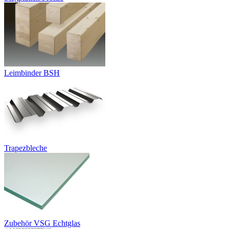
Leimbinder BSH
Trapezbleche
Zubehör VSG Echtglas