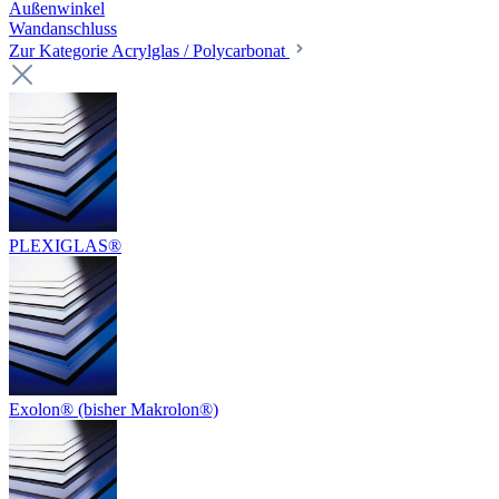
Außenwinkel
Wandanschluss
Zur Kategorie Acrylglas / Polycarbonat
PLEXIGLAS®
Exolon® (bisher Makrolon®)