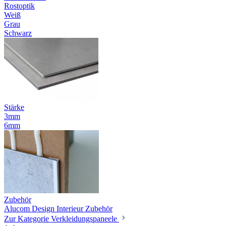
Rostoptik
Weiß
Grau
Schwarz
Stärke
3mm
6mm
Zubehör
Alucom Design Interieur Zubehör
Zur Kategorie Verkleidungspaneele