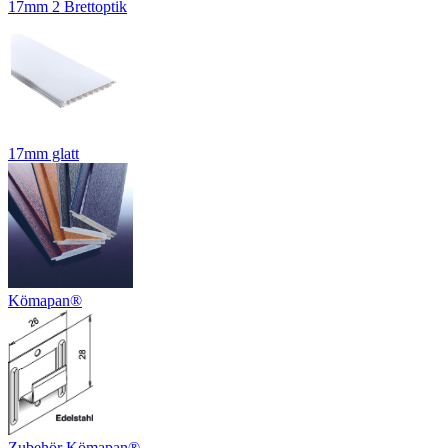
17mm 2 Brettoptik
17mm glatt
Kömapan®
Zubehör Kömapan®