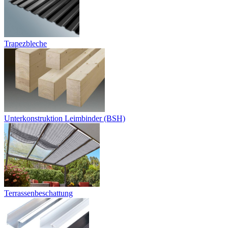
Trapezbleche
Unterkonstruktion Leimbinder (BSH)
Terrassenbeschattung