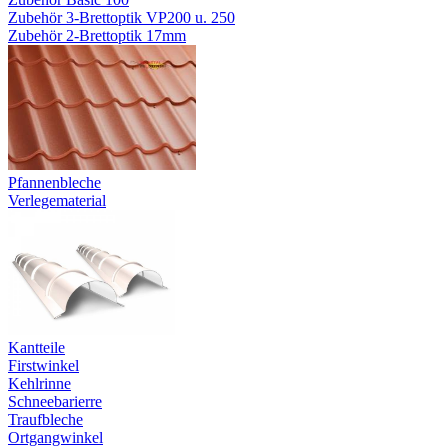
Zubehör 3-Brettoptik VP200 u. 250
Zubehör 2-Brettoptik 17mm
Pfannenbleche
Verlegematerial
Kantteile
Firstwinkel
Kehlrinne
Schneebarierre
Traufbleche
Ortgangwinkel