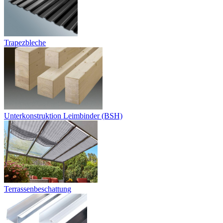
Trapezbleche
Unterkonstruktion Leimbinder (BSH)
Terrassenbeschattung