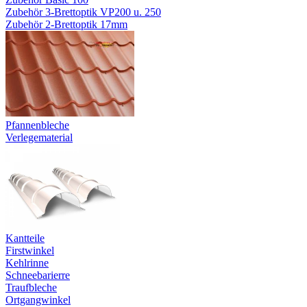
Zubehör 3-Brettoptik VP200 u. 250
Zubehör 2-Brettoptik 17mm
Pfannenbleche
Verlegematerial
Kantteile
Firstwinkel
Kehlrinne
Schneebarierre
Traufbleche
Ortgangwinkel