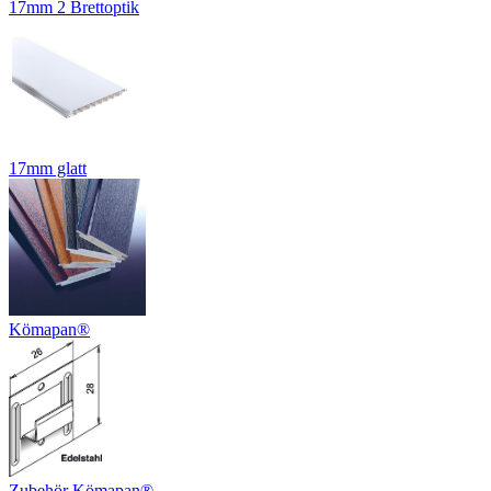
17mm 2 Brettoptik
17mm glatt
Kömapan®
Zubehör Kömapan®