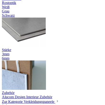
Rostoptik
Weiß
Grau
Schwarz
Stärke
3mm
6mm
Zubehör
Alucom Design Interieur Zubehör
Zur Kategorie Verkleidungspaneele