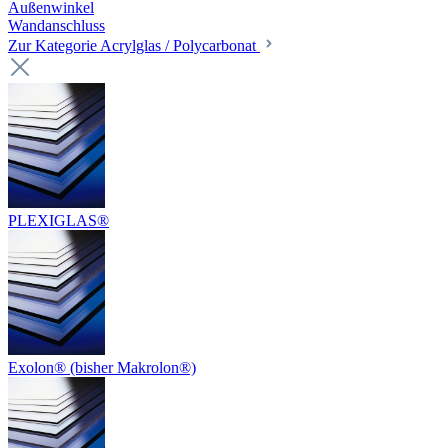
Außenwinkel
Wandanschluss
Zur Kategorie Acrylglas / Polycarbonat
PLEXIGLAS®
Exolon® (bisher Makrolon®)