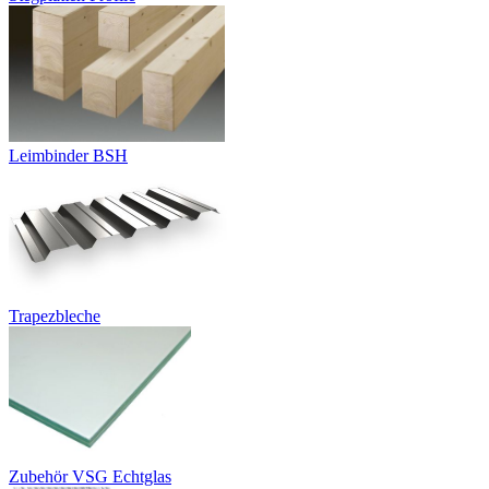
Leimbinder BSH
Trapezbleche
Zubehör VSG Echtglas