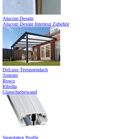
Alucom Desgin
Alucom Design Interieur Zubehör
DeLuxe Terrassendach
Amrum
Bosco
Ribolla
Glasschiebewand
Stegplatten Profile