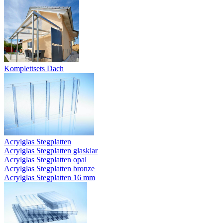
Komplettsets Dach
Acrylglas Stegplatten
Acrylglas Stegplatten glasklar
Acrylglas Stegplatten opal
Acrylglas Stegplatten bronze
Acrylglas Stegplatten 16 mm