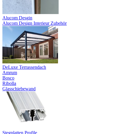
Alucom Desgin
Alucom Design Interieur Zubehör
DeLuxe Terrassendach
Amrum
Bosco
Ribolla
Glasschiebewand
Stegplatten Profile