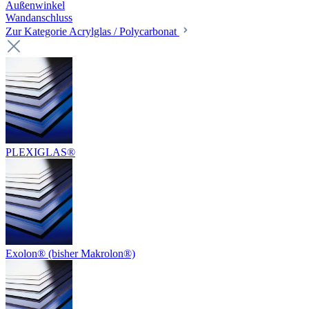
Außenwinkel
Wandanschluss
Zur Kategorie Acrylglas / Polycarbonat
PLEXIGLAS®
Exolon® (bisher Makrolon®)