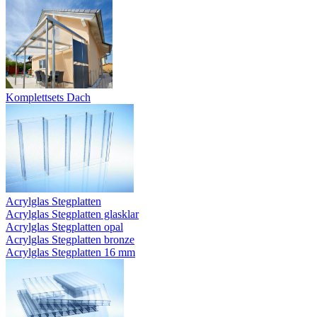
Komplettsets Dach
Acrylglas Stegplatten
Acrylglas Stegplatten glasklar
Acrylglas Stegplatten opal
Acrylglas Stegplatten bronze
Acrylglas Stegplatten 16 mm