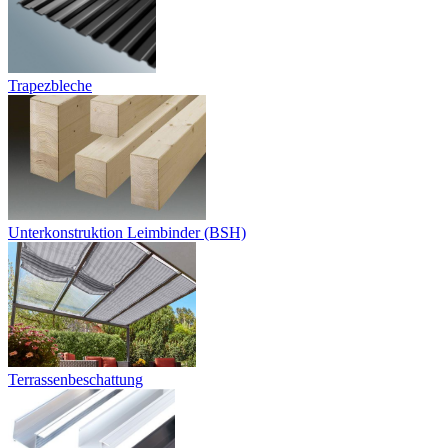
Trapezbleche
Unterkonstruktion Leimbinder (BSH)
Terrassenbeschattung