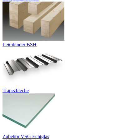
Leimbinder BSH
Trapezbleche
Zubehör VSG Echtglas