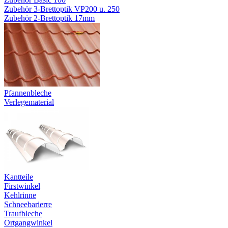
Zubehör 3-Brettoptik VP200 u. 250
Zubehör 2-Brettoptik 17mm
Pfannenbleche
Verlegematerial
Kantteile
Firstwinkel
Kehlrinne
Schneebarierre
Traufbleche
Ortgangwinkel