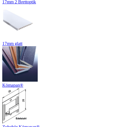
17mm 2 Brettoptik
17mm glatt
Kömapan®
Zubehör Kömapan®