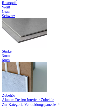
Rostoptik
Weiß
Grau
Schwarz
Stärke
3mm
6mm
Zubehör
Alucom Design Interieur Zubehör
Zur Kategorie Verkleidungspaneele