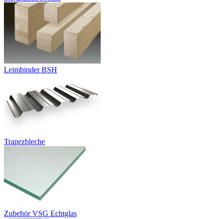
Leimbinder BSH
Trapezbleche
Zubehör VSG Echtglas