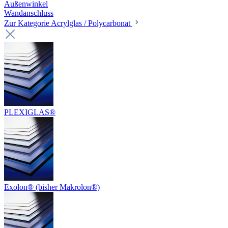
Außenwinkel
Wandanschluss
Zur Kategorie Acrylglas / Polycarbonat
PLEXIGLAS®
Exolon® (bisher Makrolon®)