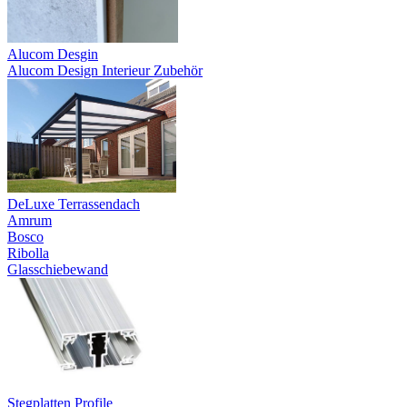
Alucom Desgin
Alucom Design Interieur Zubehör
DeLuxe Terrassendach
Amrum
Bosco
Ribolla
Glasschiebewand
Stegplatten Profile