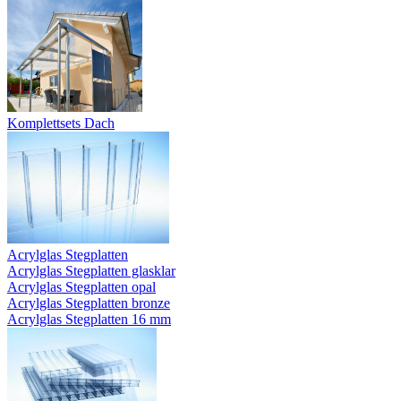
Komplettsets Dach
Acrylglas Stegplatten
Acrylglas Stegplatten glasklar
Acrylglas Stegplatten opal
Acrylglas Stegplatten bronze
Acrylglas Stegplatten 16 mm