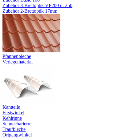
Zubehör 3-Brettoptik VP200 u. 250
Zubehör 2-Brettoptik 17mm
Pfannenbleche
Verlegematerial
Kantteile
Firstwinkel
Kehlrinne
Schneebarierre
Traufbleche
Ortgangwinkel