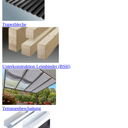
Trapezbleche
Unterkonstruktion Leimbinder (BSH)
Terrassenbeschattung