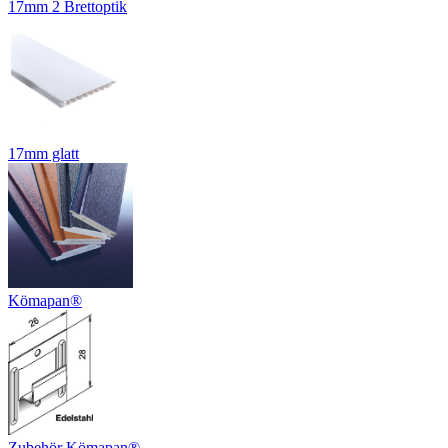
17mm 2 Brettoptik
17mm glatt
Kömapan®
Zubehör Kömapan®