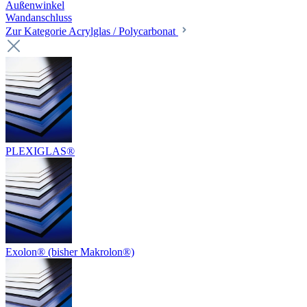
Außenwinkel
Wandanschluss
Zur Kategorie Acrylglas / Polycarbonat
PLEXIGLAS®
Exolon® (bisher Makrolon®)