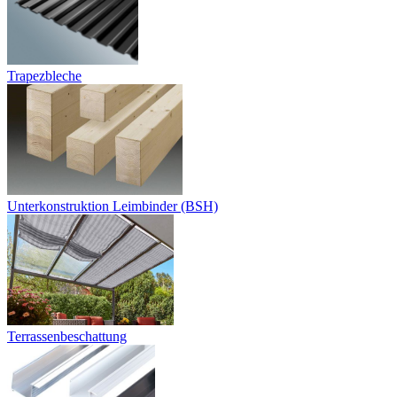
Trapezbleche
Unterkonstruktion Leimbinder (BSH)
Terrassenbeschattung