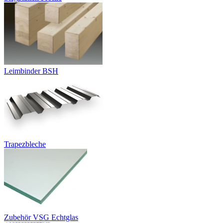
Leimbinder BSH
Trapezbleche
Zubehör VSG Echtglas