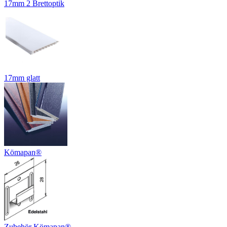
17mm 2 Brettoptik
17mm glatt
Kömapan®
Zubehör Kömapan®