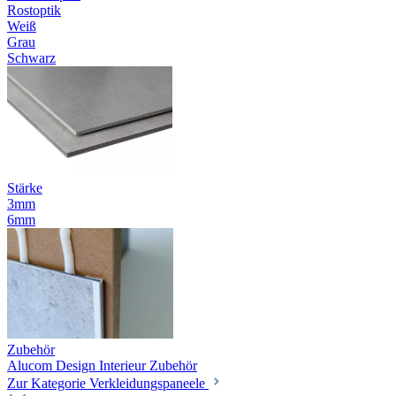
Rostoptik
Weiß
Grau
Schwarz
Stärke
3mm
6mm
Zubehör
Alucom Design Interieur Zubehör
Zur Kategorie Verkleidungspaneele