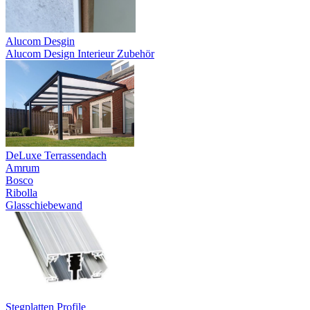
Alucom Desgin
Alucom Design Interieur Zubehör
DeLuxe Terrassendach
Amrum
Bosco
Ribolla
Glasschiebewand
Stegplatten Profile