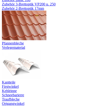
Zubehör 3-Brettoptik VP200 u. 250
Zubehör 2-Brettoptik 17mm
Pfannenbleche
Verlegematerial
Kantteile
Firstwinkel
Kehlrinne
Schneebarierre
Traufbleche
Ortgangwinkel