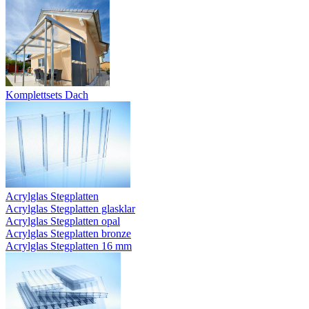
Komplettsets Dach
Acrylglas Stegplatten
Acrylglas Stegplatten glasklar
Acrylglas Stegplatten opal
Acrylglas Stegplatten bronze
Acrylglas Stegplatten 16 mm